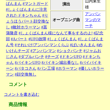
山内東生
ぱんまん
#マントガード
演出
雄
#しょくぱんまんに注意
アンパン
されたドキンちゃん
#り
オープニング曲
マンのマ
ょうほうパート顔交換な
ーチ
し
#敵対ホラーマン
#菖
蒲隆彦
#しょくぱんまん様になんて事をするのよ!
#記念
回
#Aパート
#UFO故障
#しょくぱんまん
#しょくぱんま
ん号
#それいけ!アンパンマンくらぶ
#ばいきんまん
#め
いけんチーズ
#アンパンマン
#ショクパンチ
#ジャムお
じさん
#ダブルパンチ
#チーズ
#ドキンUFO
#ドキンち
ゃん
#バイキンUFO
#バイキン城出番なし
#バイバイキ
ーン
#バタコさん
#パン工場
#ホラーマン
#優しいホラー
マン
#顔交換無し
コメント
コメントを書き込む
商品情報