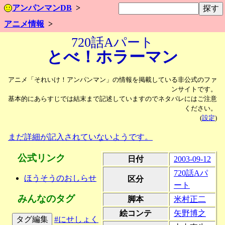
アンパンマンDB
アニメ情報
720話Aパート
とべ！
ホラーマン
アニメ「それいけ！アンパンマン」の情報を掲載している非公式のファ
ンサイトです。
基本的にあらすじでは結末まで記述していますのでネタバレにはご注意
ください。
(
設定
)
まだ詳細が記入されていないようです。
公式リンク
日付
2003-09-12
720話Aパ
ほうそうのおしらせ
区分
ート
みんなのタグ
脚本
米村正二
絵コンテ
矢野博之
タグ編集
#にせしょく