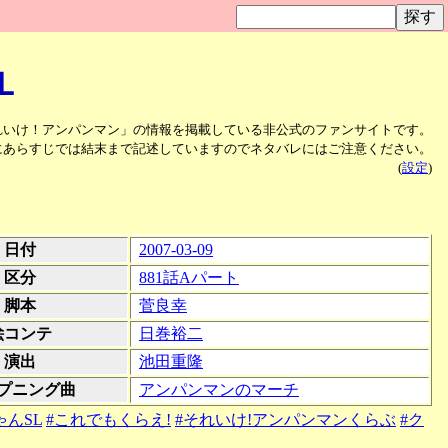
Ｌ
れいけ！アンパンマン」の情報を掲載している非公式のファンサイトです。
にあらすじでは結末まで記述していますのでネタバレにはご注意ください。
(
設定
)
日付
2007-03-09
区分
881話Aパート
脚本
菅良幸
絵コンテ
日巻裕二
演出
池田重隆
プニング曲
アンパンマンのマーチ
ゃんSL
#これでもくらえ!
#それいけ!アンパンマンくらぶ
#ク