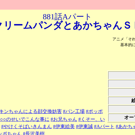
881話Aパート
クリームパンダと
あかちゃんＳ
アニメ「そ
基本的
ドキンちゃんによる顔交換妨害
#パン工場
#ポッポ
オー
。○○のせいでこんな事に
#お兄ちゃん
#くそー、い
#やけくそばいきんまん
#伊東絵美
#伊東誠
#Aパート
#あかち
ッポちゃん
#長沢美樹