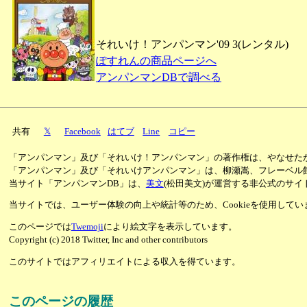
それいけ！アンパンマン'09 3(レンタル)
ぽすれんの商品ページへ
アンパンマンDBで調べる
共有
𝕏
Facebook
はてブ
Line
コピー
「アンパンマン」及び「それいけ！アンパンマン」の著作権は、やなせた
「アンパンマン」及び「それいけアンパンマン」は、柳瀬嵩、フレーベル
当サイト「アンパンマンDB」は、
美文
(松田美文)が運営する非公式のサイ
当サイトでは、ユーザー体験の向上や統計等のため、Cookieを使用して
このページでは
Twemoji
により絵文字を表示しています。
Copyright (c) 2018 Twitter, Inc and other contributors
このサイトではアフィリエイトによる収入を得ています。
このページの履歴