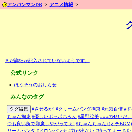
アンパンマンDB
アニメ情報
まだ詳細が記入されていないようです。
公式リンク
ほうそうのおしらせ
みんなのタグ
タグ編集
#させるか!
#クリームパンダ拘束
#元気百倍
#
ちゃん拘束
#優しいポッポちゃん
#星野絵美
#○○のせいだ
つも良い所で邪魔しやがってぇ!
#ちゃんちゃん♪(オチBGM)
リームパンダ
#メロンパンナ
#力が出ない
#待ってよー
#ポ