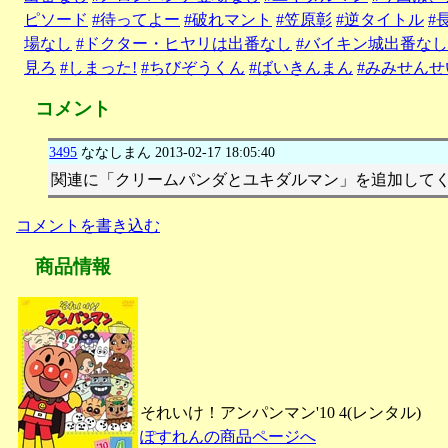
ピソード
#待ってよー
#破れマント
#笠原彰
#逆タイトル
#
場なし
#ドクター・ヒヤリは出番なし
#バイキン城出番なし
見ろ
#しまった!
#ちびぞうくん
#ばいきんまん
#みみせんせ
コメント
3495
ななしまん
2013-02-17 18:05:40
関連に「クリームパンダとユキダルマン」を追加して
コメントを書き込む
商品情報
それいけ！アンパンマン'10 4(レンタル)
ぽすれんの商品ページへ