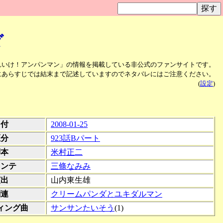
ダ
れいけ！アンパンマン」の情報を掲載している非公式のファンサイトです。
にあらすじでは結末まで記述していますのでネタバレにはご注意ください。
(
設定
)
日付
2008-01-25
区分
923話Bパート
脚本
米村正二
コンテ
三條なみみ
演出
山内東生雄
関連
クリームパンダとユキダルマン
ィング曲
サンサンたいそう
(1)