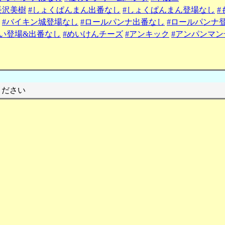
長沢美樹
#しょくぱんまん出番なし
#しょくぱんまん登場なし
#
#バイキン城登場なし
#ロールパンナ出番なし
#ロールパンナ
い登場&出番なし
#めいけんチーズ
#アンキック
#アンパンマン
ください