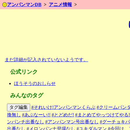
アンパンマンDB
アニメ情報
まだ詳細が記入されていないようです。
公式リンク
ほうそうのおしらせ
みんなのタグ
タグ編集
#それいけ!アンパンマンくらぶ
#クリームパン
換無し
#あぶなーい!!
#とどめだ!
#まとめてやっつけてやる!
ンパンチ出番なし
#アンパンマン号出番なし
#グーチョキ
出番なし
#メロンパンナ登場なし
#ユキダルマン
#今回は