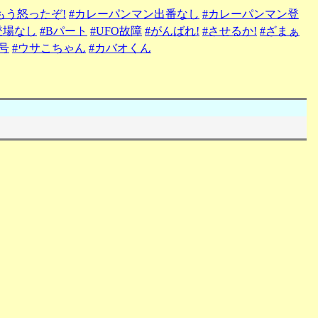
もう怒ったぞ!
#カレーパンマン出番なし
#カレーパンマン登
登場なし
#Bパート
#UFO故障
#がんばれ!
#させるか!
#ざまぁ
号
#ウサこちゃん
#カバオくん