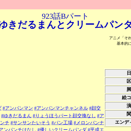
923話Bパート
ゆきだるまんと
クリームパン
アニメ「そ
基本的
絵
ダ
#アンパンマン
#アンパンマンチャンネル
#顔交
#ゆきだるまん
#りょうほうパート顔交換なし
#ア
エンデ
パンチ
#サンサンたいそう
#パン工場
#メロンパンナ
、アンパンチはなし
#優しいクリームパンダ
#平成エ