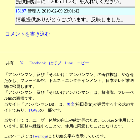
提供開始日に「2005-11-23」を入れてください。
15197
管理人
2019-02-09 23:01:42
情報提供ありがとうございます。反映しました。
コメントを書き込む
共有
𝕏
Facebook
はてブ
Line
コピー
「アンパンマン」及び「それいけ！アンパンマン」の著作権は、やなせ
たかし、フレーベル館、トムス・エンタテインメント、日本テレビ放送
網に帰属します。
「アンパンマン」及び「それいけアンパンマン」は、柳瀬嵩、フレーベ
ル館の商標です。
当サイト「アンパンマンDB」は、
美文
(松田美文)が運営する非公式のサ
イトであり、
TGWS
の一部です。
当サイトでは、ユーザー体験の向上や統計等のため、Cookieを使用して
います。閲覧を継続することで、使用に同意したことになります。
このページでは
Twemoji
により絵文字を表示しています。