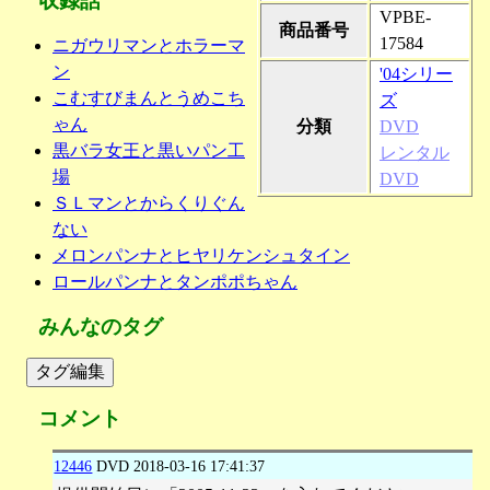
収録話
VPBE-
商品番号
17584
ニガウリマンとホラーマ
ン
'04シリー
こむすびまんとうめこち
ズ
ゃん
分類
DVD
黒バラ女王と黒いパン工
レンタル
場
DVD
ＳＬマンとからくりぐん
ない
メロンパンナとヒヤリケンシュタイン
ロールパンナとタンポポちゃん
みんなのタグ
タグ編集
コメント
12446
DVD
2018-03-16 17:41:37