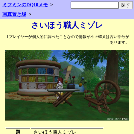
ミフミンのDQ10メモ
写真置き場
さいほう職人ミゾレ
1プレイヤーが個人的に調べたことなので情報が不正確又は古い部分が
あります。
題
さいほう職人ミゾレ