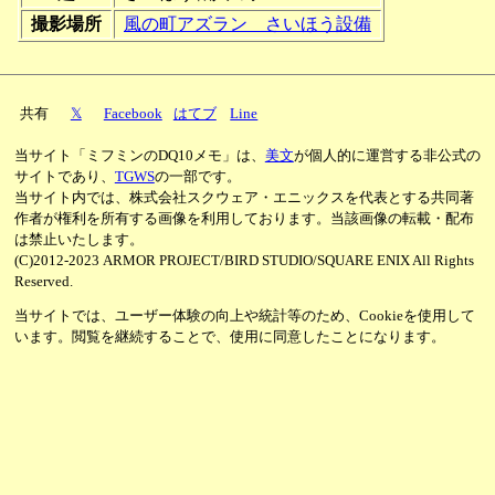
撮影場所
風の町アズラン さいほう設備
共有
𝕏
Facebook
はてブ
Line
当サイト「ミフミンのDQ10メモ」は、
美文
が個人的に運営する非公式の
サイトであり、
TGWS
の一部です。
当サイト内では、株式会社スクウェア・エニックスを代表とする共同著
作者が権利を所有する画像を利用しております。当該画像の転載・配布
は禁止いたします。
(C)2012-2023 ARMOR PROJECT/BIRD STUDIO/SQUARE ENIX All Rights
Reserved.
当サイトでは、ユーザー体験の向上や統計等のため、Cookieを使用して
います。閲覧を継続することで、使用に同意したことになります。