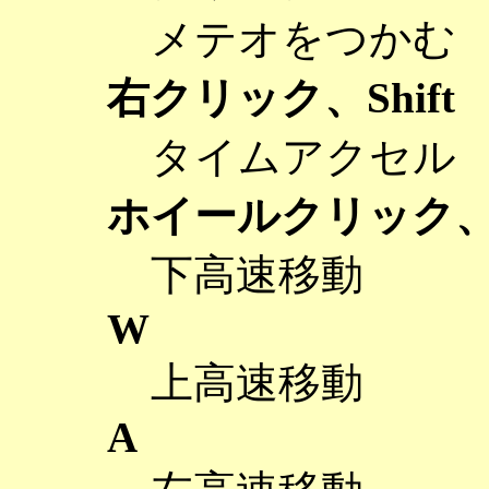
メテオをつかむ
右クリック、Shift
タイムアクセル
ホイールクリック、
下高速移動
W
上高速移動
A