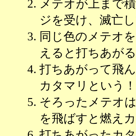
メテオが上まで
ジを受け、滅亡し
同じ色のメテオを
えると打ちあが
打ちあがって飛
カタマリという
そろったメテオ
を飛ばすと燃え
打ちあがったカ