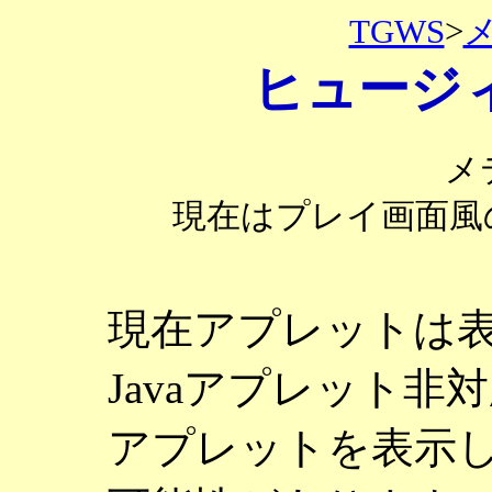
TGWS
>
ヒュージ
メ
現在はプレイ画面風
現在アプレットは
Javaアプレット
アプレットを表示