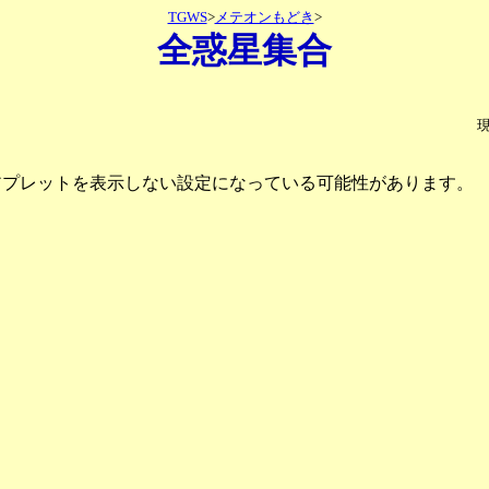
TGWS
>
メテオンもどき
>
全惑星集合
、アプレットを表示しない設定になっている可能性があります。