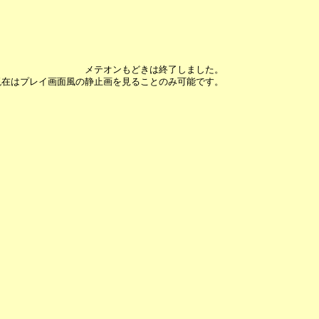
メテオンもどきは終了しました。
現在はプレイ画面風の静止画を見ることのみ可能です。