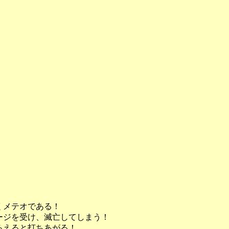
くメテオである！
ージを受け、滅亡してしまう！
ろえると打ちあがる！