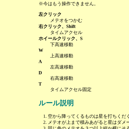
※今はもう操作できません。
左クリック
メテオをつかむ
右クリック、Shift
タイムアクセル
ホイールクリック、S
下高速移動
W
上高速移動
A
左高速移動
D
右高速移動
T
タイムアクセル固定
ルール説明
空から降ってくるものは星を打ちくだ
メテオが上まで積みあがると星はダメ
同じ色のメテオを３つ以上縦か横にそ