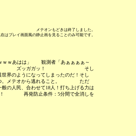
メテオンもどきは終了しました。
現在はプレイ画面風の静止画を見ることのみ可能です。
？ｗｗｗあはは」 観測者「あぁぁぁぁ～
～～～～～！」 ズッガガッ！ そし
異世界のようになってしまったのだ！そし
。メテオから逃れること。 ただ
般の人民、合わせて18人！打ち上げる力は
止条件：5分間で全消しを
です。