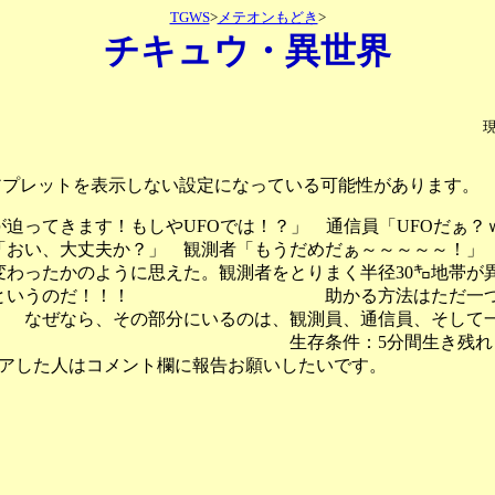
TGWS
>
メテオンもどき
>
チキュウ・異世界
、アプレットを表示しない設定になっている可能性があります。
が迫ってきます！もしやUFOでは！？」 通信員「UFOだぁ
信員「おい、大丈夫か？」 観測者「もうだめだぁ
変わったかのように思えた。観測者をとりまく半径30㌔地帯が
って来るというのだ！！！ 助かる方法はただ一つ
なぜなら、その部分にいるのは、観測員、通信員、そして一
存条件：5分間生き残れ！ 再発防
た人はコメント欄に報告お願いしたい