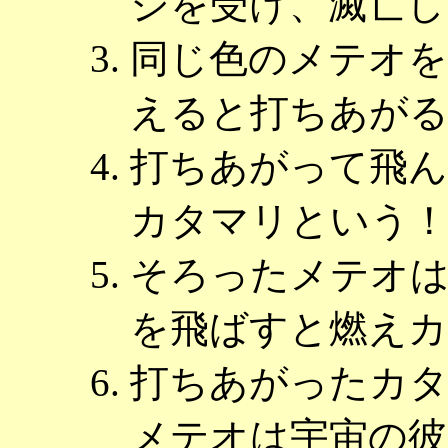
ジを受け、滅亡し
同じ色のメテオを
えると打ちあが
打ちあがって飛
カタマリという
そろったメテオ
を飛ばすと燃え
打ちあがったカ
メテオは宇宙の彼