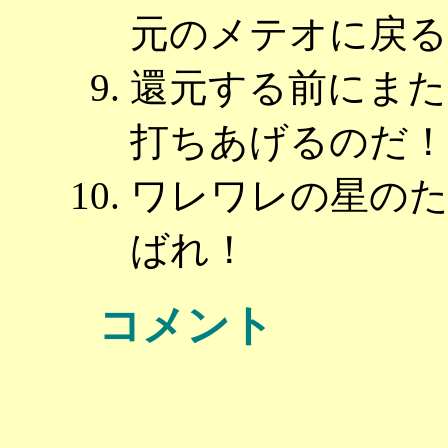
元のメテオに戻る
還元する前にまた
打ちあげるのだ！
ワレワレの星の
ばれ！
コメント