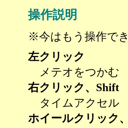
操作説明
※今はもう操作で
左クリック
メテオをつかむ
右クリック、Shift
タイムアクセル
ホイールクリック、