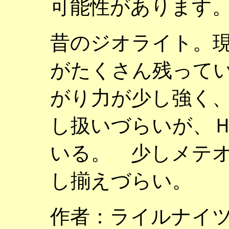
可能性があります
昔のジオライト。
がたくさん残って
がり力が少し強く
し扱いづらいが、
いる。 少しメテ
し揃えづらい。
作者：ライルナイ