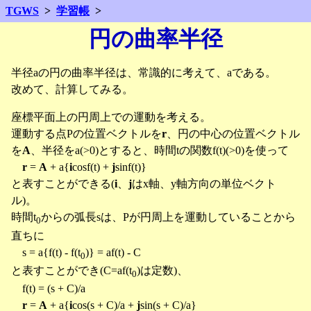
TGWS
学習帳
円の曲率半径
半径aの円の曲率半径は、常識的に考えて、aである。
改めて、計算してみる。
座標平面上の円周上での運動を考える。
運動する点Pの位置ベクトルを
r
、円の中心の位置ベクトル
を
A
、半径をa(>0)とすると、時間tの関数f(t)(>0)を使って
r
=
A
+ a{
i
cosf(t) +
j
sinf(t)}
と表すことができる(
i
、
j
はx軸、y軸方向の単位ベクト
ル)。
時間t
からの弧長sは、Pが円周上を運動していることから
0
直ちに
s = a{f(t) - f(t
)} = af(t) - C
0
と表すことができ(C=af(t
)は定数)、
0
f(t) = (s + C)/a
r
=
A
+ a{
i
cos(s + C)/a +
j
sin(s + C)/a}