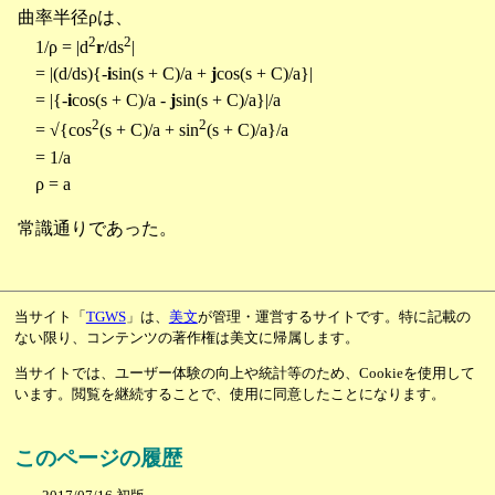
曲率半径ρは、
2
2
1/ρ = |d
r
/ds
|
= |(d/ds){-
i
sin(s + C)/a +
j
cos(s + C)/a}|
= |{-
i
cos(s + C)/a -
j
sin(s + C)/a}|/a
2
2
= √{cos
(s + C)/a + sin
(s + C)/a}/a
= 1/a
ρ = a
常識通りであった。
当サイト「
TGWS
」は、
美文
が管理・運営するサイトです。特に記載の
ない限り、コンテンツの著作権は美文に帰属します。
当サイトでは、ユーザー体験の向上や統計等のため、Cookieを使用して
います。閲覧を継続することで、使用に同意したことになります。
このページの履歴