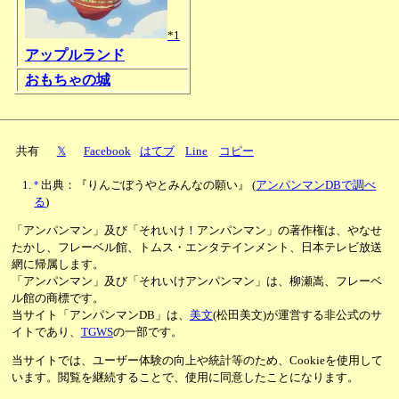
*1
アップルランド
おもちゃの城
共有
𝕏
Facebook
はてブ
Line
コピー
*
出典：『りんごぼうやとみんなの願い』
(
アンパンマンDBで調べ
る
)
「アンパンマン」及び「それいけ！アンパンマン」の著作権は、やなせ
たかし、フレーベル館、トムス・エンタテインメント、日本テレビ放送
網に帰属します。
「アンパンマン」及び「それいけアンパンマン」は、柳瀬嵩、フレーベ
ル館の商標です。
当サイト「アンパンマンDB」は、
美文
(松田美文)が運営する非公式のサ
イトであり、
TGWS
の一部です。
当サイトでは、ユーザー体験の向上や統計等のため、Cookieを使用して
います。閲覧を継続することで、使用に同意したことになります。