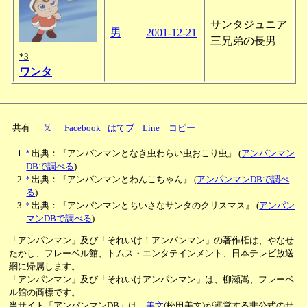
サンタジュニア
男
2001-12-21
三兄弟の長男
*3
ワンタ
共有
𝕏
Facebook
はてブ
Line
コピー
*
出典：『アンパンマンとなき虫わらい虫おこり虫』
(
アンパンマン
DBで調べる
)
*
出典：『アンパンマンとわんこちゃん』
(
アンパンマンDBで調べ
る
)
*
出典：『アンパンマンとちいさなサンタのクリスマス』
(
アンパン
マンDBで調べる
)
「アンパンマン」及び「それいけ！アンパンマン」の著作権は、やなせ
たかし、フレーベル館、トムス・エンタテインメント、日本テレビ放送
網に帰属します。
「アンパンマン」及び「それいけアンパンマン」は、柳瀬嵩、フレーベ
ル館の商標です。
当サイト「アンパンマンDB」は、
美文
(松田美文)が運営する非公式のサ