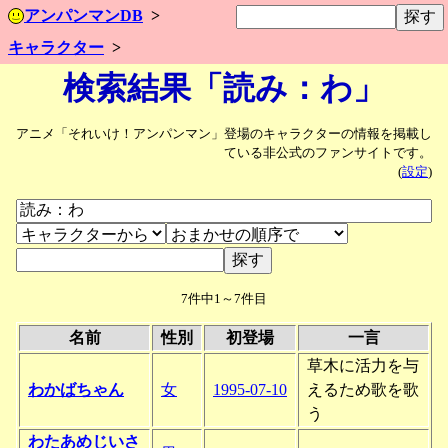
アンパンマンDB
キャラクター
検索結果「読み：わ」
アニメ「それいけ！アンパンマン」登場のキャラクターの情報を掲載し
ている非公式のファンサイトです。
(
設定
)
7件中1～7件目
名前
性別
初登場
一言
草木に活力を与
わかばちゃん
女
1995-07-10
えるため歌を歌
う
わたあめじいさ