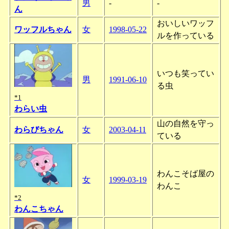
男
-
-
ん
おいしいワッフ
ワッフルちゃん
女
1998-05-22
ルを作っている
いつも笑ってい
男
1991-06-10
る虫
*1
わらい虫
山の自然を守っ
わらびちゃん
女
2003-04-11
ている
わんこそば屋の
女
1999-03-19
わんこ
*2
わんこちゃん