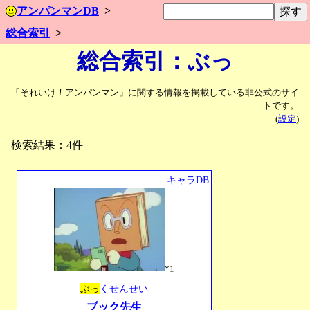
アンパンマンDB
総合索引
総合索引：ぶっ
「それいけ！アンパンマン」に関する情報を掲載している非公式のサイ
トです。
(
設定
)
検索結果：4件
キャラDB
*1
ぶっ
くせんせい
ブック先生