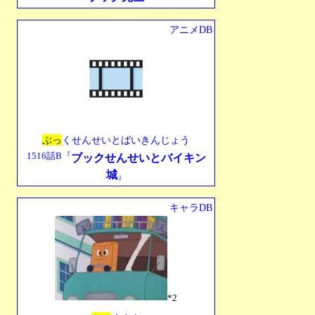
アニメDB
ぶっ
くせんせいとばいきんじょう
1516話B『
ブックせんせいとバイキン
城
』
キャラDB
*2