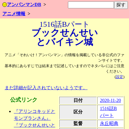
アンパンマンDB
アニメ情報
1516話Bパート
ブックせんせい
とバイキン城
アニメ「それいけ！アンパンマン」の情報を掲載している非公式のファ
ンサイトです。
基本的にあらすじでは結末まで記述していますのでネタバレにはご注意
ください。
(
設定
)
まだ詳細が記入されていないようです。
公式リンク
日付
2020-11-20
1516話B
『アリンコキッドと
区分
パート
モンブランさん』
監督
永丘昭典
『ブックせんせいと