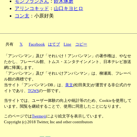
モンブランさん
：
鈴木琢磨
アリンコキッド
：
山口キヨヒロ
コン太
：小原好美
共有
𝕏
Facebook
はてブ
Line
コピー
「アンパンマン」及び「それいけ！アンパンマン」の著作権は、やなせ
たかし、フレーベル館、トムス・エンタテインメント、日本テレビ放送
網に帰属します。
「アンパンマン」及び「それいけアンパンマン」は、柳瀬嵩、フレーベ
ル館の商標です。
当サイト「アンパンマンDB」は、
美文
(松田美文)が運営する非公式のサ
イトであり、
TGWS
の一部です。
当サイトでは、ユーザー体験の向上や統計等のため、Cookieを使用して
います。閲覧を継続することで、使用に同意したことになります。
このページでは
Twemoji
により絵文字を表示しています。
Copyright (c) 2018 Twitter, Inc and other contributors