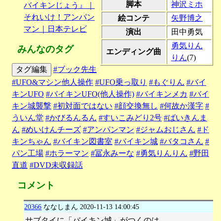
脚本
神沢ミホ
バイキンじょう』｜
それいけ！アンパン
絵コンテ
矢野博之
マン｜日本テレビ
演出
田中勇気
勇気りん
みんなのタグ
エンディング曲
りん
(7)
タグ編集
#ブック先生
#UFO&マシン他人操作
#UFO乗っ取り
#もぐりん
#バイ
キンUFO
#バイキンUFO(他人操作)
#バイキンメカ
#バイ
キン城襲撃
#初対面ではない
#顔交換無し
#何故か漢字
#
ういん堂
#かびるんるん
#すいこみどり2号
#ばいきんま
ん
#めいけんチーズ
#アンパンマン
#ジャムおじさん
#ド
キンちゃん
#バイキン図書室
#バイキン城
#バタコさん
#
パン工場
#ホラーマン
#冨永みーな
#勇気りんりん
#野田
直道
#DVD未収録話
コメント
20366
ななしまん
2020-11-13 14:00:45
サブタイに「バイキン城」がつくのは