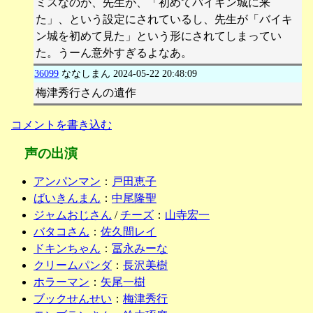
ミスなのか、先生が、「初めてバイキン城に来
た」、という設定にされているし、先生が「バイキ
ン城を初めて見た」という形にされてしまってい
た。うーん意外すぎるよなあ。
36099
ななしまん
2024-05-22 20:48:09
梅津秀行さんの遺作
コメントを書き込む
声の出演
アンパンマン
：
戸田恵子
ばいきんまん
：
中尾隆聖
ジャムおじさん
/
チーズ
：
山寺宏一
バタコさん
：
佐久間レイ
ドキンちゃん
：
冨永みーな
クリームパンダ
：
長沢美樹
ホラーマン
：
矢尾一樹
ブックせんせい
：
梅津秀行