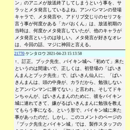
ン」のアニメが放送終了してしまうという事を、サ
ラッとメタ発言しているよね。アンパンマンの登場
キャラで、メタ発言や、アドリブ交じりのセリフを
言う事が何度かある「カバおくん」は、放送初期の
当時は、何度かメタ発言していたが、他のキャラが
メタ発言というのは珍しい。メタ発言が好きなオレ
は、今回の話、マジに神回と言える。
21770
ケンタロウ
2021-04-23 15:13:58
↑、訂正。ブック先生、バイキン城へ「初めて」来た
というのは間違いで、正しくは、初登場の「ばいき
んまんとブック先生」で、ばいきん仙人に、「ばい
きんまんは、頭の中身が、カラだから、勉強しない
とアンパンマンに勝てない」と言われ、そしてドキ
ンちゃんが、ばいきんまんのために、彼をバイキン
城に連れてきて、嫌がるばいきんまんに勉強を教え
てもらう事になる、という形で、バイキン城に来た
事があったのだ。しかし、このコメントのページの
「ブック先生とバイキン城」では、製作スタッフの