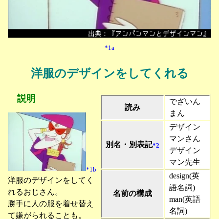
*1a
洋服のデザインをしてくれる
説明
でざいん
読み
まん
デザイン
マンさん
別名・別表記
*2
デザイン
マン先生
*1b
design(英
洋服のデザインをしてく
語名詞)
れるおじさん。
名前の構成
man(英語
勝手に人の服を着せ替え
名詞)
て嫌がられることも。