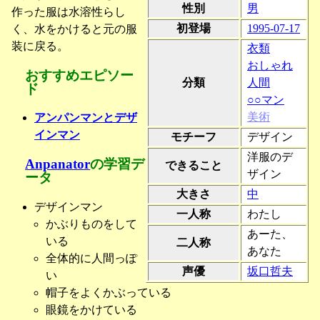
性別
男
作った服は水溶性らし
初登場
1995-07-17
く、水をかけると元の服
装に戻る。
衣類
おしゃれ
おすすめエピソー
分類
人間
ド
○○マン
美術
アンパンマンとデザ
インマン
モチーフ
デザイン
洋服のデ
Anpanator
の学習デ
できること
ザイン
ータ
大きさ
中
デザインマン
一人称
わたし
かぶりものをして
あーた、
いる
二人称
あなた
全体的に人間っぽ
声優
坂口哲夫
い
帽子をよくかぶっている
眼鏡をかけている