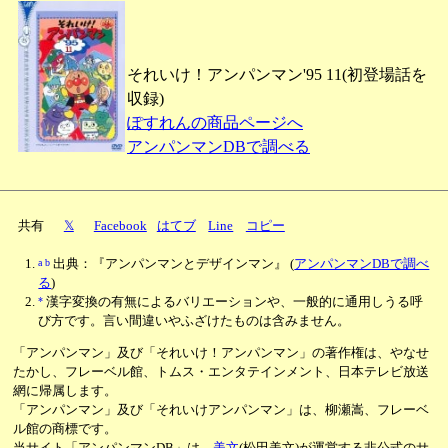
それいけ！アンパンマン'95 11(初登場話を
収録)
ぽすれんの商品ページへ
アンパンマンDBで調べる
共有
𝕏
Facebook
はてブ
Line
コピー
a
b
出典：『アンパンマンとデザインマン』
(
アンパンマンDBで調べ
る
)
*
漢字変換の有無によるバリエーションや、一般的に通用しうる呼
び方です。言い間違いやふざけたものは含みません。
「アンパンマン」及び「それいけ！アンパンマン」の著作権は、やなせ
たかし、フレーベル館、トムス・エンタテインメント、日本テレビ放送
網に帰属します。
「アンパンマン」及び「それいけアンパンマン」は、柳瀬嵩、フレーベ
ル館の商標です。
当サイト「アンパンマンDB」は、
美文
(松田美文)が運営する非公式のサ