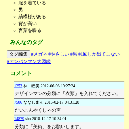
服を着ている
男
縞模様がある
背が高い
言葉を喋る
みんなのタグ
タグ編集
#メガネ
#やさしい
#男
#1回しか出てこない
#アンパンマン大図鑑
コメント
1253
林 睦美
2012-06-06 19:27:24
デザインマンの分類に「衣類」を入れてください。
7586
ななしまん
2015-02-17 04:31:28
だいこんやくしゃの声
14879
sho
2018-12-17 10:34:01
分類に「美術」をお願いします。