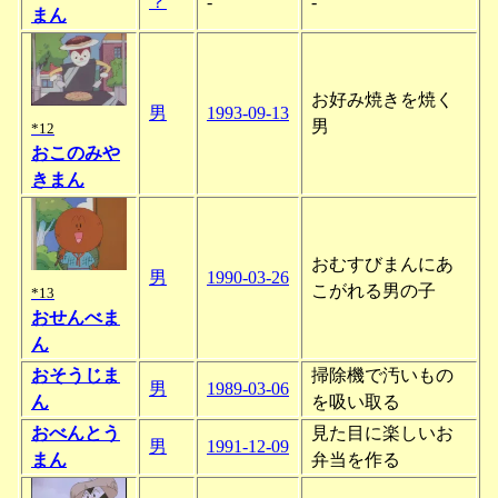
？
-
-
まん
お好み焼きを焼く
男
1993-09-13
男
*12
おこのみや
きまん
おむすびまんにあ
男
1990-03-26
こがれる男の子
*13
おせんべま
ん
おそうじま
掃除機で汚いもの
男
1989-03-06
ん
を吸い取る
おべんとう
見た目に楽しいお
男
1991-12-09
まん
弁当を作る