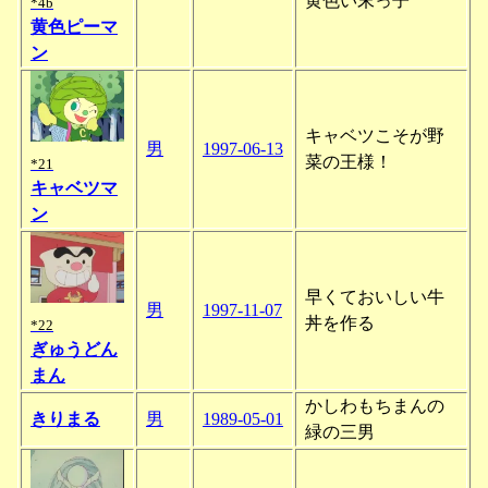
黄色い末っ子
*4b
黄色ピーマ
ン
キャベツこそが野
男
1997-06-13
菜の王様！
*21
キャベツマ
ン
早くておいしい牛
男
1997-11-07
丼を作る
*22
ぎゅうどん
まん
かしわもちまんの
きりまる
男
1989-05-01
緑の三男