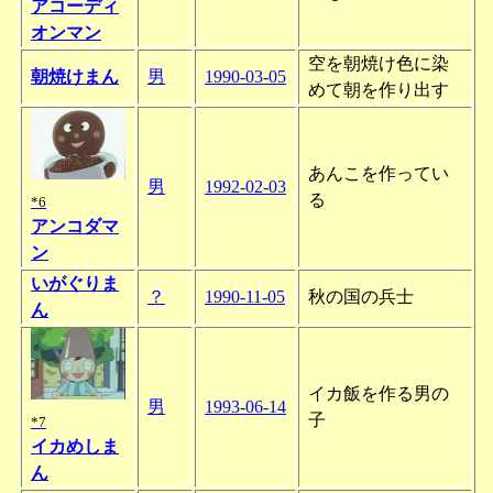
アコーディ
オンマン
空を朝焼け色に染
朝焼けまん
男
1990-03-05
めて朝を作り出す
あんこを作ってい
男
1992-02-03
る
*6
アンコダマ
ン
いがぐりま
？
1990-11-05
秋の国の兵士
ん
イカ飯を作る男の
男
1993-06-14
子
*7
イカめしま
ん