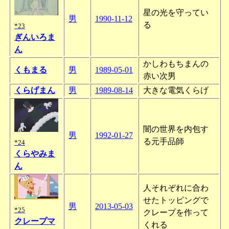
星の光を守ってい
男
1990-11-12
る
*23
ぎんいろま
ん
かしわもちまんの
くもまる
男
1989-05-01
赤い次男
くらげまん
男
1989-08-14
大きな電気くらげ
闇の世界を内包す
男
1992-01-27
る元手品師
*24
くらやみま
ん
人それぞれに合わ
せたトッピングで
男
2013-05-03
*25
クレープを作って
クレープマ
くれる