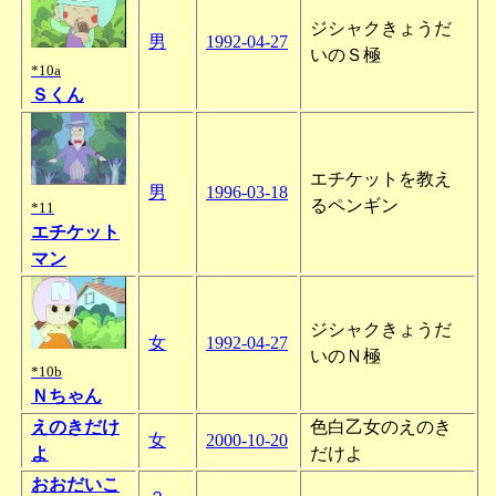
ジシャクきょうだ
男
1992-04-27
いのＳ極
*10a
Ｓくん
エチケットを教え
男
1996-03-18
るペンギン
*11
エチケット
マン
ジシャクきょうだ
女
1992-04-27
いのＮ極
*10b
Ｎちゃん
えのきだけ
色白乙女のえのき
女
2000-10-20
よ
だけよ
おおだいこ