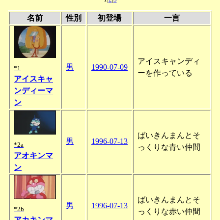
名前
性別
初登場
一言
アイスキャンディ
男
1990-07-09
*1
ーを作っている
アイスキャ
ンディーマ
ン
ばいきんまんとそ
男
1996-07-13
*2a
っくりな青い仲間
アオキンマ
ン
ばいきんまんとそ
男
1996-07-13
*2b
っくりな赤い仲間
アカキンマ