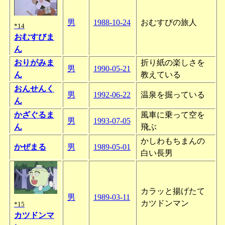
男
1988-10-24
おむすびの旅人
*14
おむすびま
ん
おりがみま
折り紙の楽しさを
男
1990-05-21
ん
教えている
おんせんく
男
1992-06-22
温泉を掘っている
ん
かざぐるま
風車に乗って空を
男
1993-07-05
ん
飛ぶ
かしわもちまんの
かぜまる
男
1989-05-01
白い長男
カラッと揚げたて
男
1989-03-11
カツドンマン
*15
カツドンマ