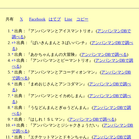
共有
𝕏
Facebook
はてブ
Line
コピー
*
出典：『アンパンマンとアイスマントリオ』
(
アンパンマンDBで
調べる
)
a
b
出典：『ばいきんまんと３ばいパンチ』
(
アンパンマンDBで調べ
る
)
*
出典：『あかちゃんまんの大冒険』
(
アンパンマンDBで調べる
)
a
b
出典：『アンパンマンとピーマントリオ』
(
アンパンマンDBで調
べる
)
*
出典：『アンパンマンとアコーディオンマン』
(
アンパンマンDB
で調べる
)
*
出典：『まめおじさんとアンコダマン』
(
アンパンマンDBで調べ
る
)
*
出典：『アンパンマンとイカめしまん』
(
アンパンマンDBで調べ
る
)
*
出典：『うなどんまんとぎゅうどんまん』
(
アンパンマンDBで調
べる
)
*
出典：『はしれ！ＳＬマン』
(
アンパンマンDBで調べる
)
a
b
出典：『アンパンマンとジシャクきょうだい』
(
アンパンマンDB
で調べる
)
*
出典：『エチケットマンとドキンちゃん』
(
アンパンマンDBで調