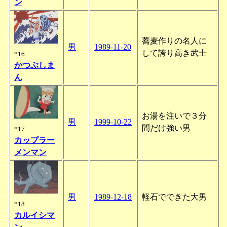
ン
蕎麦作りの名人に
男
1989-11-20
して誇り高き武士
*16
かつぶしま
ん
お湯を注いで３分
男
1999-10-22
間だけ強い男
*17
カップラー
メンマン
男
1989-12-18
軽石でできた大男
*18
カルイシマ