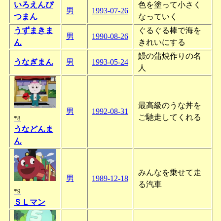
いろえんぴ
色を塗って小さく
男
1993-07-26
つまん
なっていく
うずまきま
ぐるぐる棒で海を
男
1990-08-26
ん
きれいにする
鰻の蒲焼作りの名
うなぎまん
男
1993-05-24
人
最高級のうな丼を
男
1992-08-31
ご馳走してくれる
*8
うなどんま
ん
みんなを乗せて走
男
1989-12-18
る汽車
*9
ＳＬマン