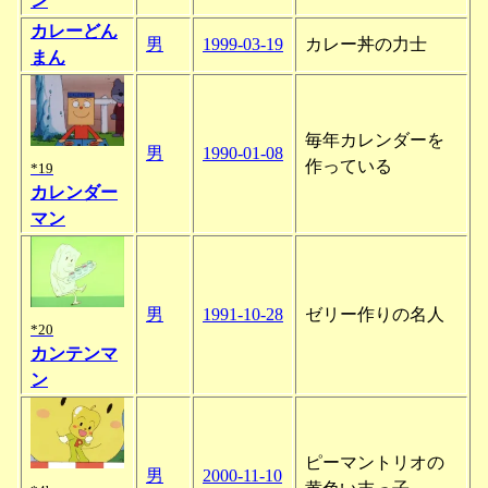
ン
カレーどん
男
1999-03-19
カレー丼の力士
まん
毎年カレンダーを
男
1990-01-08
作っている
*19
カレンダー
マン
男
1991-10-28
ゼリー作りの名人
*20
カンテンマ
ン
ピーマントリオの
男
2000-11-10