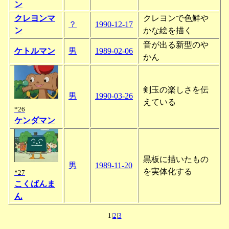
ン
クレヨンマ
クレヨンで色鮮や
？
1990-12-17
ン
かな絵を描く
音が出る新型のや
ケトルマン
男
1989-02-06
かん
剣玉の楽しさを伝
男
1990-03-26
えている
*26
ケンダマン
黒板に描いたもの
男
1989-11-20
を実体化する
*27
こくばんま
ん
1|
2
|
3