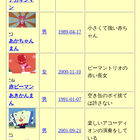
ン
小さくて強い赤ち
男
1989-04-17
*3
ゃん
あかちゃん
まん
ピーマントリオの
女
2000-11-10
赤い長女
*4a
赤ピーマン
あきかんま
空き缶のポイ捨て
男
1991-01-07
ん
は許さない
楽しいアコーディ
男
2001-09-21
オンの演奏をして
*5
いる