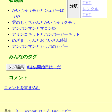
収録話
DVD
分類
レンタル
かいじゅうモカとシュガーぼ
DVD
うや
雲のもくちゃんとかいじゅうクモラ
アンパンマンとマロン姫
アリンコキッドとハンバーガーキッド
めざましくんとおじいさん時計
アンパンマンとカッパのカピー
みんなのタグ
タグ編集
#提供開始日はまだ
コメント
コメントを書き込む
共有
𝕏
Facebook
はてブ
Line
コピー