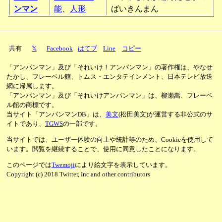
ンマン
能
、
人形
ばいきんまん
共有
𝕏
Facebook
はてブ
Line
コピー
「アンパンマン」及び「それいけ！アンパンマン」の著作権は、やなせ
たかし、フレーベル館、トムス・エンタテインメント、日本テレビ放送
網に帰属します。
「アンパンマン」及び「それいけアンパンマン」は、柳瀬嵩、フレーベ
ル館の商標です。
当サイト「アンパンマンDB」は、
美文
(松田美文)が運営する非公式のサ
イトであり、
TGWS
の一部です。
当サイトでは、ユーザー体験の向上や統計等のため、Cookieを使用して
います。閲覧を継続することで、使用に同意したことになります。
このページでは
Twemoji
により絵文字を表示しています。
Copyright (c) 2018 Twitter, Inc and other contributors