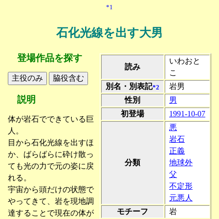
*1
石化光線を出す大男
登場作品を探す
いわおと
読み
こ
別名・別表記
岩男
*2
説明
性別
男
初登場
1991-10-07
体が岩石でできている巨
悪
人。
岩石
目から石化光線を出すほ
正義
か、ばらばらに砕け散っ
分類
地球外
ても光の力で元の姿に戻
父
れる。
不定形
宇宙から頭だけの状態で
元悪人
やってきて、岩を現地調
モチーフ
岩
達することで現在の体が