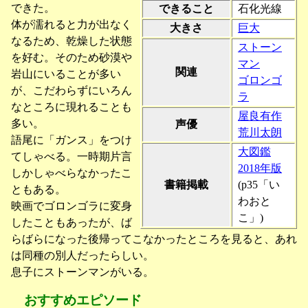
できた。
できること
石化光線
体が濡れると力が出なく
大きさ
巨大
なるため、乾燥した状態
ストーン
を好む。そのため砂漠や
マン
関連
岩山にいることが多い
ゴロンゴ
が、こだわらずにいろん
ラ
なところに現れることも
屋良有作
多い。
声優
荒川太朗
語尾に「ガンス」をつけ
大図鑑
てしゃべる。一時期片言
2018年版
しかしゃべらなかったこ
書籍掲載
(p35「い
ともある。
わおと
映画でゴロンゴラに変身
こ」)
したこともあったが、ば
らばらになった後帰ってこなかったところを見ると、あれ
は同種の別人だったらしい。
息子にストーンマンがいる。
おすすめエピソード