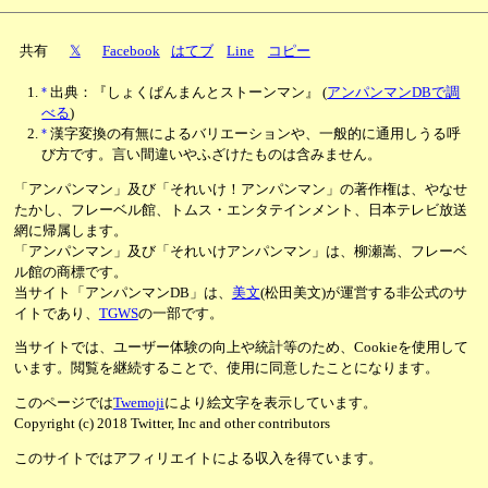
共有
𝕏
Facebook
はてブ
Line
コピー
*
出典：『しょくぱんまんとストーンマン』
(
アンパンマンDBで調
べる
)
*
漢字変換の有無によるバリエーションや、一般的に通用しうる呼
び方です。言い間違いやふざけたものは含みません。
「アンパンマン」及び「それいけ！アンパンマン」の著作権は、やなせ
たかし、フレーベル館、トムス・エンタテインメント、日本テレビ放送
網に帰属します。
「アンパンマン」及び「それいけアンパンマン」は、柳瀬嵩、フレーベ
ル館の商標です。
当サイト「アンパンマンDB」は、
美文
(松田美文)が運営する非公式のサ
イトであり、
TGWS
の一部です。
当サイトでは、ユーザー体験の向上や統計等のため、Cookieを使用して
います。閲覧を継続することで、使用に同意したことになります。
このページでは
Twemoji
により絵文字を表示しています。
Copyright (c) 2018 Twitter, Inc and other contributors
このサイトではアフィリエイトによる収入を得ています。