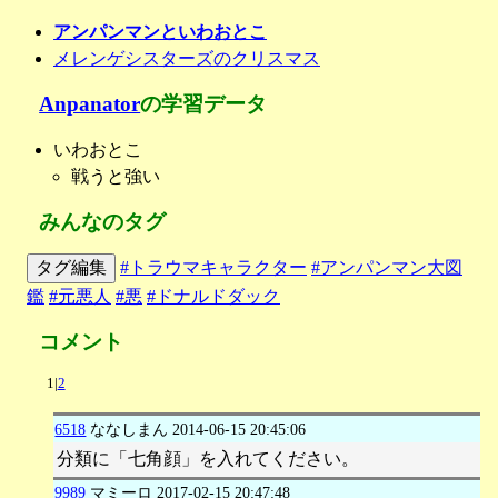
アンパンマンといわおとこ
メレンゲシスターズのクリスマス
Anpanator
の学習データ
いわおとこ
戦うと強い
みんなのタグ
タグ編集
#トラウマキャラクター
#アンパンマン大図
鑑
#元悪人
#悪
#ドナルドダック
コメント
1|
2
6518
ななしまん
2014-06-15 20:45:06
分類に「七角顔」を入れてください。
9989
マミーロ
2017-02-15 20:47:48