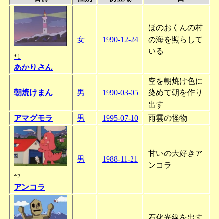
ほのおくんの村
女
1990-12-24
の海を照らして
いる
*1
あかりさん
空を朝焼け色に
朝焼けまん
男
1990-03-05
染めて朝を作り
出す
アマグモラ
男
1995-07-10
雨雲の怪物
甘いの大好きア
男
1988-11-21
ンコラ
*2
アンコラ
石化光線を出す