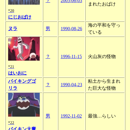
？
2005-06-03
まれたおばけ
*20
にじおばけ
海の平和を守っ
ヌラ
男
1990-08-26
ている
？
1996-11-15
火山灰の怪物
*21
はいおに
バイキングゴ
粘土から生まれ
？
1990-04-23
リラ
た巨大な怪物
男
1992-11-02
最強…らしい
*22
バイキン大魔