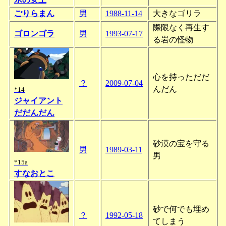
ごりらまん
男
1988-11-14
大きなゴリラ
際限なく再生す
ゴロンゴラ
男
1993-07-17
る岩の怪物
心を持っただだ
？
2009-07-04
んだん
*14
ジャイアント
だだんだん
砂漠の宝を守る
男
1989-03-11
男
*15a
すなおとこ
砂で何でも埋め
？
1992-05-18
てしまう