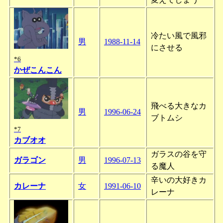
冷たい風で風邪
男
1988-11-14
にさせる
*6
かぜこんこん
飛べる大きなカ
男
1996-06-24
ブトムシ
*7
カブオオ
ガラスの谷を守
ガラゴン
男
1996-07-13
る魔人
辛いの大好きカ
カレーナ
女
1991-06-10
レーナ