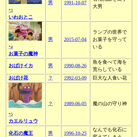
男
1991-10-07
大男
*3
いわおとこ
ランプの世界で
男
2015-07-04
お菓子を守って
いる
*4
お菓子の魔神
魚を食べて海を
おばけイカ
男
1990-08-26
荒らしている
おばけ花
？
1992-03-09
巨大な人食い花
？
1989-06-05
魔の山の守り神
*5
カエルリュウ
なんでも化石に
化石の魔王
男
1996-10-25
変えてしまう