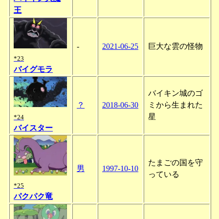
王
-
2021-06-25
巨大な雲の怪物
*23
バイグモラ
バイキン城のゴ
？
2018-06-30
ミから生まれた
星
*24
バイスター
たまごの国を守
男
1997-10-10
っている
*25
パクパク竜