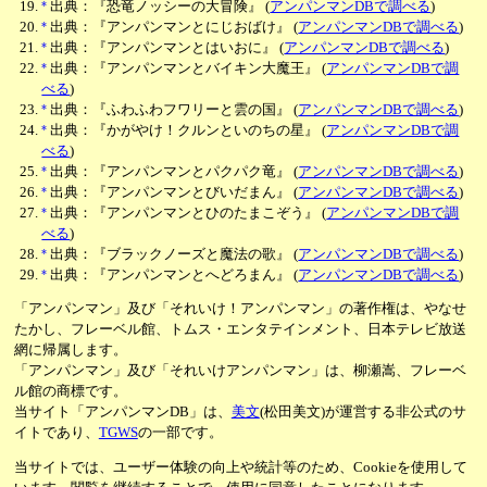
*
出典：『恐竜ノッシーの大冒険』
(
アンパンマンDBで調べる
)
*
出典：『アンパンマンとにじおばけ』
(
アンパンマンDBで調べる
)
*
出典：『アンパンマンとはいおに』
(
アンパンマンDBで調べる
)
*
出典：『アンパンマンとバイキン大魔王』
(
アンパンマンDBで調
べる
)
*
出典：『ふわふわフワリーと雲の国』
(
アンパンマンDBで調べる
)
*
出典：『かがやけ！クルンといのちの星』
(
アンパンマンDBで調
べる
)
*
出典：『アンパンマンとパクパク竜』
(
アンパンマンDBで調べる
)
*
出典：『アンパンマンとびいだまん』
(
アンパンマンDBで調べる
)
*
出典：『アンパンマンとひのたまこぞう』
(
アンパンマンDBで調
べる
)
*
出典：『ブラックノーズと魔法の歌』
(
アンパンマンDBで調べる
)
*
出典：『アンパンマンとへどろまん』
(
アンパンマンDBで調べる
)
「アンパンマン」及び「それいけ！アンパンマン」の著作権は、やなせ
たかし、フレーベル館、トムス・エンタテインメント、日本テレビ放送
網に帰属します。
「アンパンマン」及び「それいけアンパンマン」は、柳瀬嵩、フレーベ
ル館の商標です。
当サイト「アンパンマンDB」は、
美文
(松田美文)が運営する非公式のサ
イトであり、
TGWS
の一部です。
当サイトでは、ユーザー体験の向上や統計等のため、Cookieを使用して