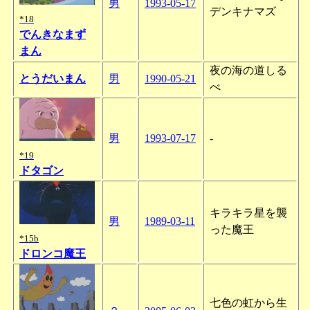
男
1993-05-17
デンキナマズ
*18
でんきなまず
まん
夜の海の道しる
とうだいまん
男
1990-05-21
べ
男
1993-07-17
-
*19
ドタゴン
キラキラ星を襲
男
1989-03-11
った魔王
*15b
ドロンコ魔王
七色の虹から生