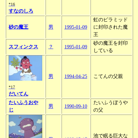
*16
すなのしろ
虹のピラミッド
砂の魔王
男
1995-01-09
に封印された魔
王
砂の魔王を封印
スフィンクス
？
1995-01-09
している
男
1994-04-25
こてんの父親
*17
だいてん
たいふうおや
たいふうぼうや
男
1990-09-10
じ
の父
池で眠る巨大な