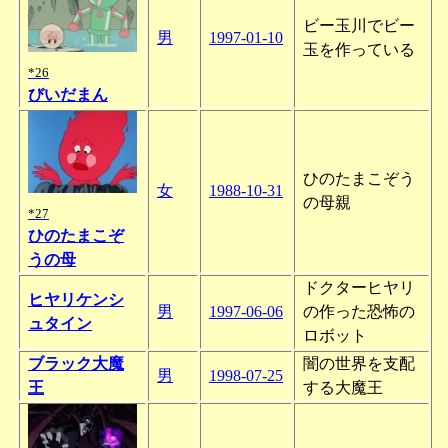
ビー玉川でビー
男
1997-01-10
玉を作っている
*26
びいだまん
ひのたまこぞう
女
1988-10-31
の母親
*27
ひのたまこぞ
うの母
ドクターヒヤリ
ヒヤリケンシ
男
1997-06-06
の作った恐怖の
ュタイン
ロボット
ブラック大魔
闇の世界を支配
男
1998-07-25
王
する大魔王