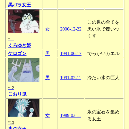
黒バラ女王
この世の全てを
女
2000-12-22
黒い氷で覆いつ
くす
*11
くろゆき姫
ケロゴン
男
1991-06-17
でっかいカエル
男
1991-02-11
冷たい氷の巨人
*12
こおり鬼
氷の宝石を集め
女
1989-03-11
る女王
*13
氷の女王