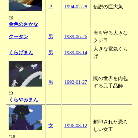
？
1994-02-28
伝説の巨大魚
*8
金色のさかな
海を守る大きな
クータン
男
1989-06-26
クジラ
大きな電気くら
くらげまん
男
1989-08-14
げ
闇の世界を内包
男
1992-01-27
する元手品師
*9
くらやみまん
封印された恐ろ
女
1996-08-12
しい女王
*10