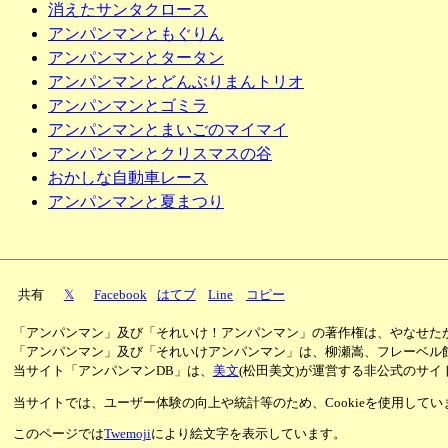
消えたサンタクロース
アンパンマンともぐりん
アンパンマンとタータン
アンパンマンとどんぶりまんトリオ
アンパンマンとゴミラ
アンパンマンとまいごのマイマイ
アンパンマンとクリスマスの谷
おかしな自動車レース
アンパンマンと夏まつり
共有
𝕏
Facebook
はてブ
Line
コピー
「アンパンマン」及び「それいけ！アンパンマン」の著作権は、やなせた
「アンパンマン」及び「それいけアンパンマン」は、柳瀬嵩、フレーベル
当サイト「アンパンマンDB」は、
美文
(松田美文)が運営する非公式のサイ
当サイトでは、ユーザー体験の向上や統計等のため、Cookieを使用して
このページでは
Twemoji
により絵文字を表示しています。