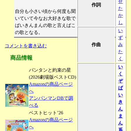
せ
作詞
た
自分も小さい頃から何度も聞
か
いていて今なお大好きな歌で
し
ばいきんまんの歌と言えばこ
い
の歌となる。
ず
作曲
み
コメントを書き込む
た
商品情報
く
い
パンタンと約束の星
く
(2026劇場版ベストCD)
ぞ
Amazonの商品ページ
ば
へ
い
アンパンマンDBで調
き
べる
ん
ベストヒット’26
ま
Amazonの商品ページ
ん
へ
系