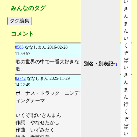
い
みんなのタグ
き
ん
タグ編集
ま
ん
コメント
い
く
8583
ななしまん
2016-02-28
ぞ
11:59:57
ば
歌の世界の中で一番大好きな
別名・別表記
*1
い
歌。
き
82742
ななしまん
2025-11-29
ん
14:22:49
ま
ボーナス・トラック エンデ
ん
ィングテーマ
行
く
いくぞ!ばいきんまん
ぞ
作詞 やなせたかし
ば
作曲 いずみたく
い