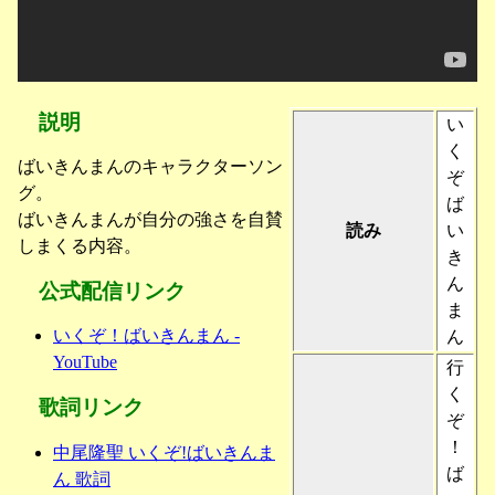
説明
い
く
ばいきんまんのキャラクターソン
ぞ
グ。
ば
ばいきんまんが自分の強さを自賛
読み
い
しまくる内容。
き
ん
公式配信リンク
ま
いくぞ！ばいきんまん -
ん
YouTube
行
く
歌詞リンク
ぞ
！
中尾隆聖 いくぞ!ばいきんま
ば
ん 歌詞