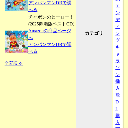
アンパンマンDBで調
エ
べる
ン
チャポンのヒーロー！
デ
(2025劇場版ベストCD)
ィ
Amazonの商品ページ
カテゴリ
ン
へ
グ
アンパンマンDBで調
キ
べる
ャ
ラ
全部見る
ソ
ン
挿
入
歌
D
L
購
入