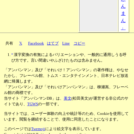
ん
ま
ん
」
共有
𝕏
Facebook
はてブ
Line
コピー
*
漢字変換の有無によるバリエーションや、一般的に通用しうる呼
び方です。言い間違いやふざけたものは含みません。
「アンパンマン」及び「それいけ！アンパンマン」の著作権は、やなせ
たかし、フレーベル館、トムス・エンタテインメント、日本テレビ放送
網に帰属します。
「アンパンマン」及び「それいけアンパンマン」は、柳瀬嵩、フレーベ
ル館の商標です。
当サイト「アンパンマンDB」は、
美文
(松田美文)が運営する非公式のサ
イトであり、
TGWS
の一部です。
当サイトでは、ユーザー体験の向上や統計等のため、Cookieを使用して
います。閲覧を継続することで、使用に同意したことになります。
このページでは
Twemoji
により絵文字を表示しています。