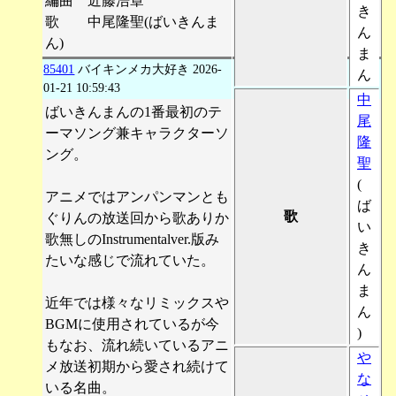
編曲 近藤浩章
き
歌 中尾隆聖(ばいきんま
ん
ん)
ま
85401
バイキンメカ大好き
2026-
ん
01-21 10:59:43
中
ばいきんまんの1番最初のテ
尾
ーマソング兼キャラクターソ
隆
ング。
聖
(
アニメではアンパンマンとも
ば
歌
ぐりんの放送回から歌ありか
い
歌無しのInstrumentalver.版み
き
たいな感じで流れていた。
ん
ま
近年では様々なリミックスや
ん
BGMに使用されているが今
)
もなお、流れ続いているアニ
や
メ放送初期から愛され続けて
な
いる名曲。