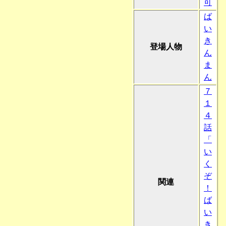
可
ば
い
き
登場人物
ん
ま
ん
７
１
４
話
「
い
く
ぞ
関連
！
ば
い
き