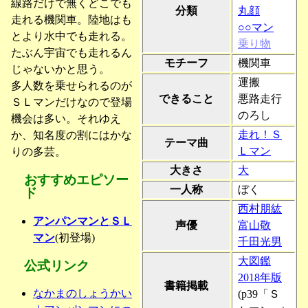
線路だけで無くどこでも
分類
丸顔
走れる機関車。陸地はも
○○マン
とより水中でも走れる。
乗り物
たぶん宇宙でも走れるん
モチーフ
機関車
じゃないかと思う。
運搬
多人数を乗せられるのが
できること
悪路走行
ＳＬマンだけなので登場
のろし
機会は多い。それゆえ
走れ！Ｓ
か、知名度の割にはかな
テーマ曲
Ｌマン
りの多芸。
大きさ
大
おすすめエピソー
一人称
ぼく
ド
西村朋紘
アンパンマンとＳＬ
声優
富山敬
マン
(初登場)
千田光男
大図鑑
公式リンク
2018年版
書籍掲載
なかまのしょうかい
(p39「Ｓ