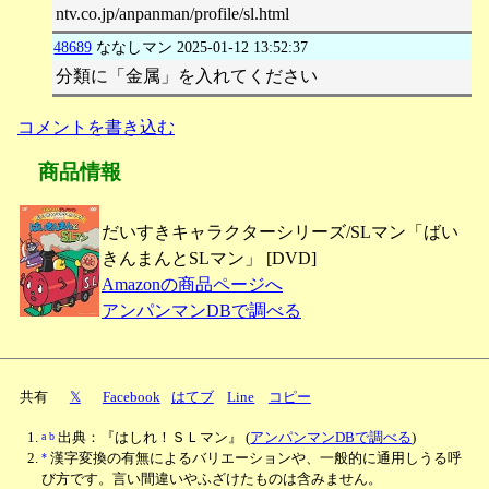
ntv.co.jp/anpanman/profile/sl.html
48689
ななしマン
2025-01-12 13:52:37
分類に「金属」を入れてください
コメントを書き込む
商品情報
だいすきキャラクターシリーズ/SLマン「ばい
きんまんとSLマン」 [DVD]
Amazonの商品ページへ
アンパンマンDBで調べる
共有
𝕏
Facebook
はてブ
Line
コピー
a
b
出典：『はしれ！ＳＬマン』
(
アンパンマンDBで調べる
)
*
漢字変換の有無によるバリエーションや、一般的に通用しうる呼
び方です。言い間違いやふざけたものは含みません。