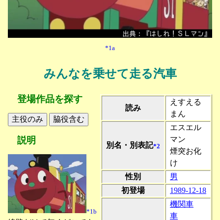
*1a
みんなを乗せて走る汽車
登場作品を探す
えすえる
読み
まん
エスエル
マン
説明
別名・別表記
*2
煙突お化
け
性別
男
初登場
1989-12-18
機関車
*1b
車