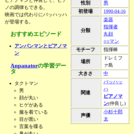
ピアノマンと仲良しで、ピア
性別
男
ノの調律もできる。
初登場
1990-04-16
映画では代わりにバッハッハ
楽器
が登場する。
指揮者
分類
おすすめエピソード
丸顔
○○マン
アンパンマンとピアノマ
モチーフ
指揮棒
ン
ドレミフ
場所
Anpanator
の学習デー
ァ島
タ
大きさ
中
バッハッ
タクトマン
ハ
男
関連
ピアノマ
顔が丸い
ン
(仲良し)
ヒゲがある
小杉十郎
服を着ている
声優
太
目が黒い
言葉を喋る
鼻が丸い