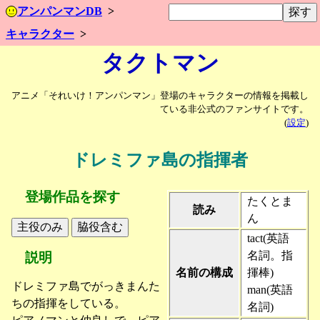
アンパンマンDB
キャラクター
タクトマン
アニメ「それいけ！アンパンマン」登場のキャラクターの情報を掲載し
ている非公式のファンサイトです。
(
設定
)
ドレミファ島の指揮者
登場作品を探す
たくとま
読み
ん
tact(英語
名詞。指
説明
名前の構成
揮棒)
ドレミファ島でがっきまんた
man(英語
ちの指揮をしている。
名詞)