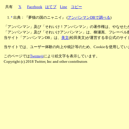
共有
𝕏
Facebook
はてブ
Line
コピー
*
出典：『夢猫の国のニャニイ』
(
アンパンマンDBで調べる
)
「アンパンマン」及び「それいけ！アンパンマン」の著作権は、やなせた
「アンパンマン」及び「それいけアンパンマン」は、柳瀬嵩、フレーベル
当サイト「アンパンマンDB」は、
美文
(松田美文)が運営する非公式のサイ
当サイトでは、ユーザー体験の向上や統計等のため、Cookieを使用して
このページでは
Twemoji
により絵文字を表示しています。
Copyright (c) 2018 Twitter, Inc and other contributors