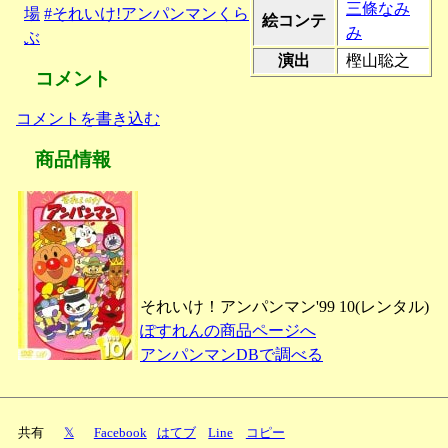
三條なみ
場
#それいけ!アンパンマンくら
絵コンテ
み
ぶ
演出
樫山聡之
コメント
コメントを書き込む
商品情報
それいけ！アンパンマン'99 10(レンタル)
ぽすれんの商品ページへ
アンパンマンDBで調べる
共有
𝕏
Facebook
はてブ
Line
コピー