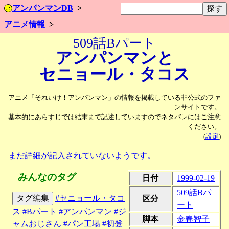
アンパンマンDB
アニメ情報
509話Bパート
アンパンマンと
セニョール・
タコス
アニメ「それいけ！アンパンマン」の情報を掲載している非公式のファ
ンサイトです。
基本的にあらすじでは結末まで記述していますのでネタバレにはご注意
ください。
(
設定
)
まだ詳細が記入されていないようです。
みんなのタグ
日付
1999-02-19
509話Bパ
タグ編集
#セニョール・タコ
区分
ート
ス
#Bパート
#アンパンマン
#ジ
脚本
金春智子
ャムおじさん
#パン工場
#初登