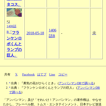
タコス
』
*2
1406話
1406
B『
フラ
2018-05-18
-
未
話B
ンケンロ
ボくんと
ランプの
巨人
』
共有
𝕏
Facebook
はてブ
Line
コピー
*
出典：『勇気の花がひらくとき』
(
アンパンマンDBで調べる
)
*
出典：『フランケンロボくんとランプの巨人』
(
アンパンマンDB
で調べる
)
「アンパンマン」及び「それいけ！アンパンマン」の著作権は、やなせ
たかし、フレーベル館、トムス・エンタテインメント、日本テレビ放送