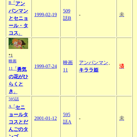
B『
アン
パンマン
509
1999-02-19
-
未
とセニョ
話B
ール・タ
コス
』
*1
映画
映画
アンパンマン
、
1999-07-24
済
11『
勇気
11
キララ姫
の花がひ
らくと
き
』
595話
A『
セニ
ョールタ
595
2001-01-12
-
未
コスとだ
話A
んごのタ
ンゴ