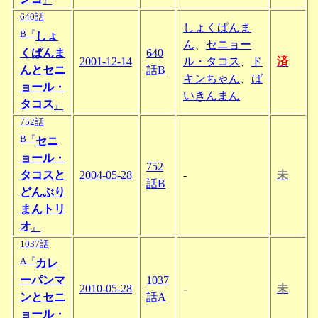
』
640話
しょくぱんま
B『
しょ
ん
、
セニョー
くぱんま
640
2001-12-14
ル・タコス
、
ド
済
んとセニ
話B
キンちゃん
、
ば
ョール・
いきんまん
タコス
』
752話
B『
セニ
ョール・
752
タコスと
2004-05-28
-
未
話B
どんぶり
まんトリ
オ
』
1037話
A『
カレ
ーパンマ
1037
2010-05-28
-
未
ンとセニ
話A
ョール・