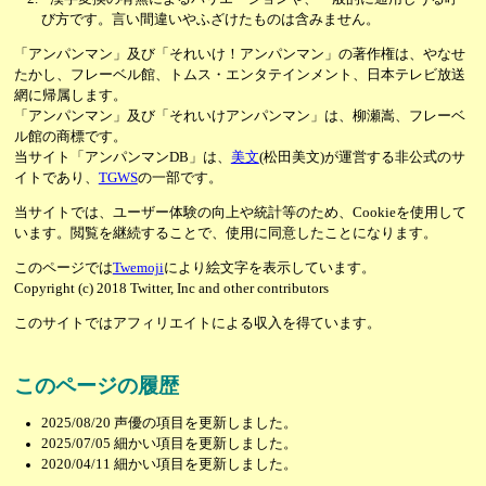
び方です。言い間違いやふざけたものは含みません。
「アンパンマン」及び「それいけ！アンパンマン」の著作権は、やなせ
たかし、フレーベル館、トムス・エンタテインメント、日本テレビ放送
網に帰属します。
「アンパンマン」及び「それいけアンパンマン」は、柳瀬嵩、フレーベ
ル館の商標です。
当サイト「アンパンマンDB」は、
美文
(松田美文)が運営する非公式のサ
イトであり、
TGWS
の一部です。
当サイトでは、ユーザー体験の向上や統計等のため、Cookieを使用して
います。閲覧を継続することで、使用に同意したことになります。
このページでは
Twemoji
により絵文字を表示しています。
Copyright (c) 2018 Twitter, Inc and other contributors
このサイトではアフィリエイトによる収入を得ています。
このページの履歴
2025/08/20
声優の項目を更新しました。
2025/07/05
細かい項目を更新しました。
2020/04/11
細かい項目を更新しました。