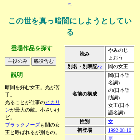
*1
この世を真っ暗闇にしようとしてい
る
登場作品を探す
やみのじ
読み
ょおう
別名・別表記
闇の女王
*2
説明
闇(日本語
名詞)
暗闇を好む女王。光が苦
の(日本語
名前の構成
手。
助詞)
光ることが仕事の
ピカリ
女王(日本
ン
が最大の敵。小さいけ
語名詞)
ど。
性別
女
ブラックノーズ
も闇の女
初登場
1992-08-10
王と呼ばれるが別もの。
悪