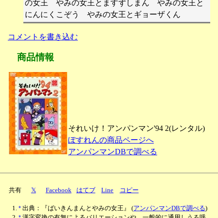
の女王 やみの女王とますずしまん やみの女王と
にんにくこぞう やみの女王とギョーザくん
コメントを書き込む
商品情報
それいけ！アンパンマン'94 2(レンタル)
ぽすれんの商品ページへ
アンパンマンDBで調べる
共有
𝕏
Facebook
はてブ
Line
コピー
*
出典：『ばいきんまんとやみの女王』
(
アンパンマンDBで調べる
)
*
漢字変換の有無によるバリエーションや、一般的に通用しうる呼