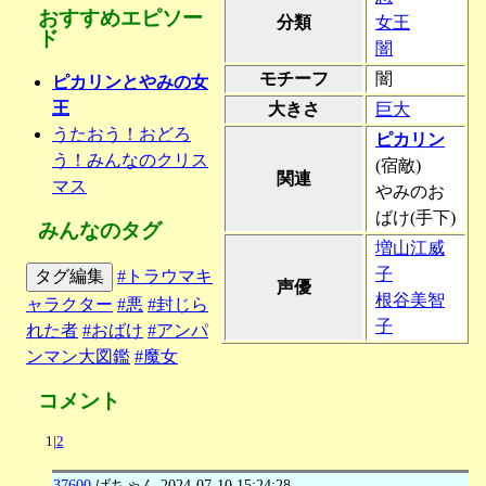
おすすめエピソー
分類
女王
ド
闇
モチーフ
闇
ピカリンとやみの女
王
大きさ
巨大
うたおう！おどろ
ピカリン
う！みんなのクリス
(宿敵)
関連
マス
やみのお
ばけ(手下)
みんなのタグ
増山江威
子
タグ編集
#トラウマキ
声優
根谷美智
ャラクター
#悪
#封じら
子
れた者
#おばけ
#アンパ
ンマン大図鑑
#魔女
コメント
1|
2
37600
ばちゃん
2024-07-10 15:24:28