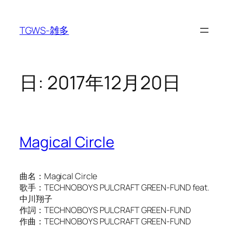
内
容
TGWS-雑多
を
ス
キ
ッ
日:
2017年12月20日
プ
Magical Circle
曲名：Magical Circle
歌手：TECHNOBOYS PULCRAFT GREEN-FUND feat.
中川翔子
作詞：TECHNOBOYS PULCRAFT GREEN-FUND
作曲：TECHNOBOYS PULCRAFT GREEN-FUND