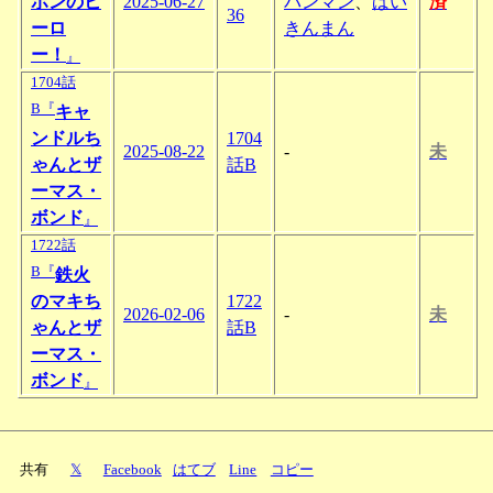
ポンのヒ
2025-06-27
パンマン
、
ばい
済
36
ーロ
きんまん
ー！
』
1704話
B『
キャ
ンドルち
1704
2025-08-22
-
未
ゃんとザ
話B
ーマス・
ボンド
』
1722話
B『
鉄火
のマキち
1722
2026-02-06
-
未
ゃんとザ
話B
ーマス・
ボンド
』
共有
𝕏
Facebook
はてブ
Line
コピー