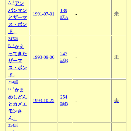
A『
アン
パンマン
139
1991-07-01
-
未
とザーマ
話A
ス・ボン
ド
』
247話
B『
かえ
ってきた
247
1993-09-06
-
未
ザーマ
話B
ス・ボン
ド
』
254話
B『
かま
めしどん
254
1993-10-25
-
未
とカメエ
話B
モンさ
ん
』
354話