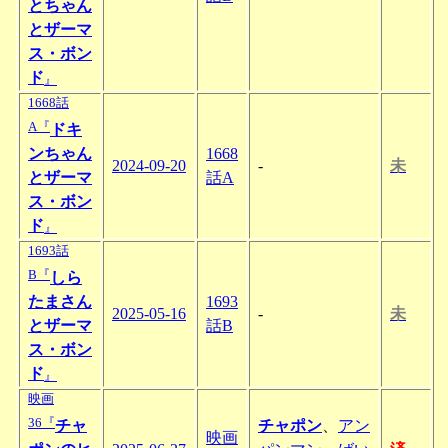
とちゃん
とザーマ
ス・ボン
ド
』
1668話
A『
ドキ
ンちゃん
1668
2024-09-20
-
未
とザーマ
話A
ス・ボン
ド
』
1693話
B『
しら
たまさん
1693
2025-05-16
-
未
とザーマ
話B
ス・ボン
ド
』
映画
36『
チャ
チャポン
、
アン
映画