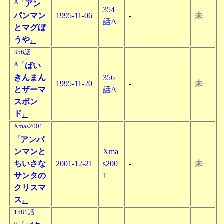
A『
アン
354
パンマン
1995-11-06
-
未
話A
とマグぼ
うや
』
356話
A『
ばい
きんまん
356
1995-11-20
-
未
とザーマ
話A
スボン
ド
』
Xmas2001
『
アンパ
ンマンと
Xma
ちいさな
2001-12-21
s200
-
未
サンタの
1
クリスマ
ス
』
1581話