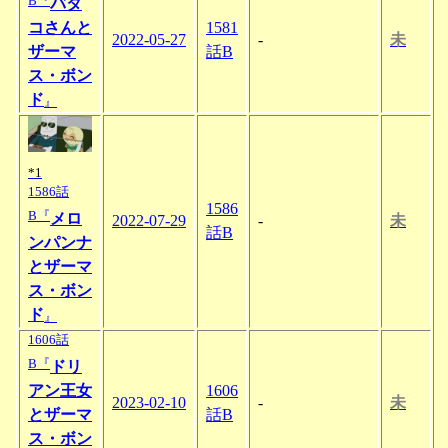
B『
バタ
コさんと
1581
2022-05-27
-
未
ザーマ
話B
ス・ボン
ド
』
*1
1586話
1586
B『
メロ
2022-07-29
-
未
話B
ンパンナ
とザーマ
ス・ボン
ド
』
1606話
B『
ドリ
アン王女
1606
2023-02-10
-
未
とザーマ
話B
ス・ボン