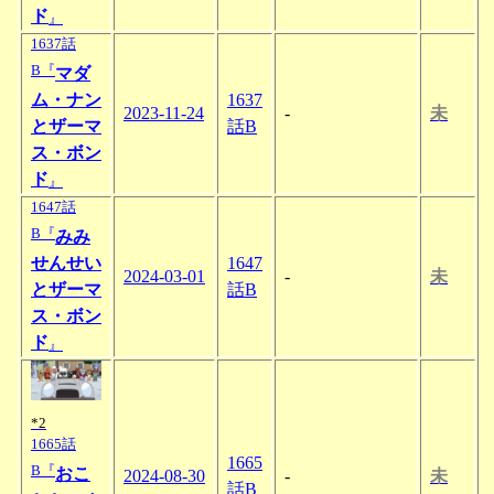
ド
』
1637話
B『
マダ
ム・ナン
1637
2023-11-24
-
未
とザーマ
話B
ス・ボン
ド
』
1647話
B『
みみ
せんせい
1647
2024-03-01
-
未
とザーマ
話B
ス・ボン
ド
』
*2
1665話
1665
B『
おこ
2024-08-30
-
未
話B