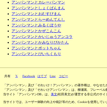
アンパンマンとカレーパンマン
アンパンマンとしょくぱんまん
アンパンマンとおむすびまん
アンパンマンとらーめんてんし
アンパンマンとみるくぼうや
アンパンマンとかぜこんこん
アンパンマンとかいじゅうアンコラ
アンパンマンとかみなりぴかたん
アンパンマンとポットちゃん
アンパンマンとぴいちくもり
共有
𝕏
Facebook
はてブ
Line
コピー
「アンパンマン」及び「それいけ！アンパンマン」の著作権は、やなせた
「アンパンマン」及び「それいけアンパンマン」は、柳瀬嵩、フレーベル
当サイト「アンパンマンDB」は、
美文
(松田美文)が運営する非公式のサイ
当サイトでは、ユーザー体験の向上や統計等のため、Cookieを使用して