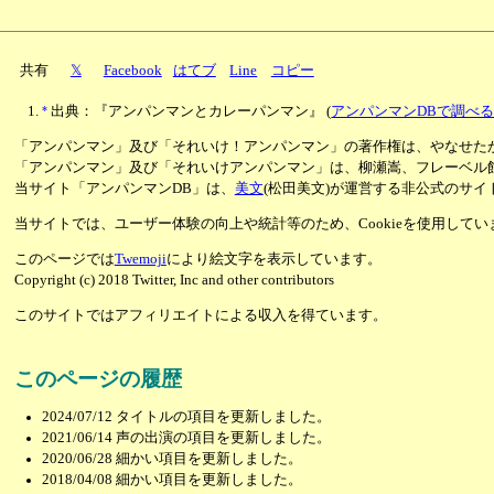
共有
𝕏
Facebook
はてブ
Line
コピー
*
出典：『アンパンマンとカレーパンマン』
(
アンパンマンDBで調べ
「アンパンマン」及び「それいけ！アンパンマン」の著作権は、やなせた
「アンパンマン」及び「それいけアンパンマン」は、柳瀬嵩、フレーベル
当サイト「アンパンマンDB」は、
美文
(松田美文)が運営する非公式のサイ
当サイトでは、ユーザー体験の向上や統計等のため、Cookieを使用して
このページでは
Twemoji
により絵文字を表示しています。
Copyright (c) 2018 Twitter, Inc and other contributors
このサイトではアフィリエイトによる収入を得ています。
このページの履歴
2024/07/12
タイトルの項目を更新しました。
2021/06/14
声の出演の項目を更新しました。
2020/06/28
細かい項目を更新しました。
2018/04/08
細かい項目を更新しました。