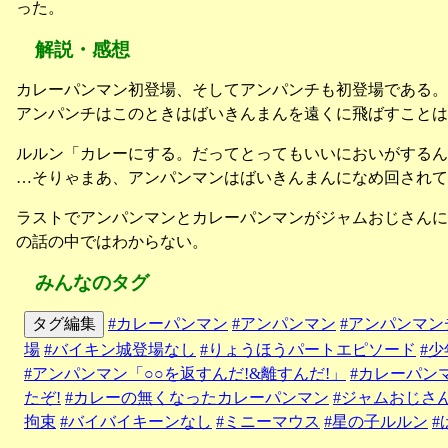
った。
解説・感想
カレーパンマン初登場、そしてアンパンチも初登場である。
アンパンチはこのときはばいきんまんを遠くに飛ばすことは
ルルン「カレーにする。だってとってもいいにおいがするん
…そりゃまあ、アンパンマンはばいきんまんになめ回されて
ラストでアンパンマンとカレーパンマンがジャムおじさん
の話の中ではわからない。
みんなのタグ
タグ編集
#カレーパンマン
#アンパンマン
#アンパンマン
場
#バイキン城登場なし
#りょうほうパートエピソード
#少
#アンパンマン「○○を返すんだ!&離すんだ!」
#カレーパン
たぞ!
#カレーの無くなったカレーパンマン
#ジャムおじさ
拘束
#バイバイキーンなし
#ミニーマウス
#星の子ルルン
#