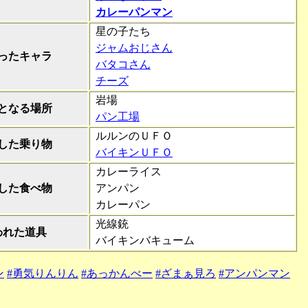
カレーパンマン
星の子たち
ジャムおじさん
ったキャラ
バタコさん
チーズ
岩場
となる場所
パン工場
ルルンのＵＦＯ
した乗り物
バイキンＵＦＯ
カレーライス
した食べ物
アンパン
カレーパン
光線銃
われた道具
バイキンバキューム
ン
#勇気りんりん
#あっかんべー
#ざまぁ見ろ
#アンパンマン