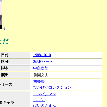
*1
とだ
日付
1988-10-10
区分
2話Bパート
脚本
中島次郎
演出
前園文夫
初登場
シリーズ
ぴかぴかコレクション
アンパンマン
ルルン
要キャラ
ばいきんまん