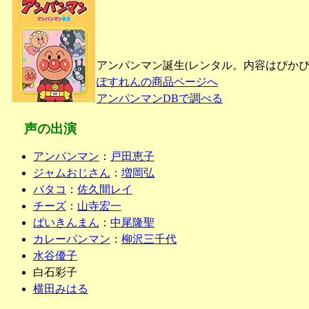
アンパンマン誕生(レンタル。内容はぴかぴ
ぽすれんの商品ページへ
アンパンマンDBで調べる
声の出演
アンパンマン
：
戸田恵子
ジャムおじさん
：
増岡弘
バタコ
：
佐久間レイ
チーズ
：
山寺宏一
ばいきんまん
：
中尾隆聖
カレーパンマン
：
柳沢三千代
水谷優子
白石彩子
横田みはる