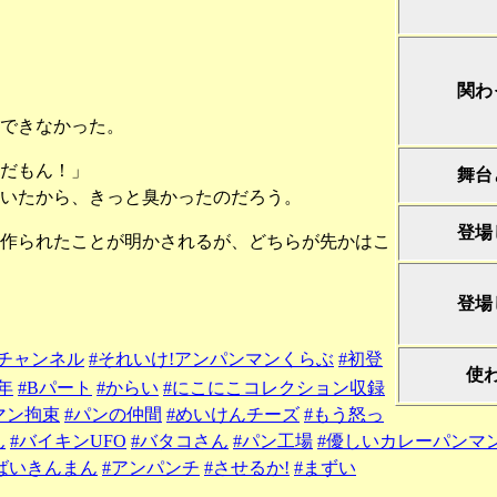
関わ
できなかった。
だもん！」
舞台
いたから、きっと臭かったのだろう。
登場
に作られたことが明かされるが、どちらが先かはこ
登場
チャンネル
#それいけ!アンパンマンくらぶ
#初登
使
年
#Bパート
#からい
#にこにこコレクション収録
マン拘束
#パンの仲間
#めいけんチーズ
#もう怒っ
ん
#バイキンUFO
#バタコさん
#パン工場
#優しいカレーパンマ
ばいきんまん
#アンパンチ
#させるか!
#まずい