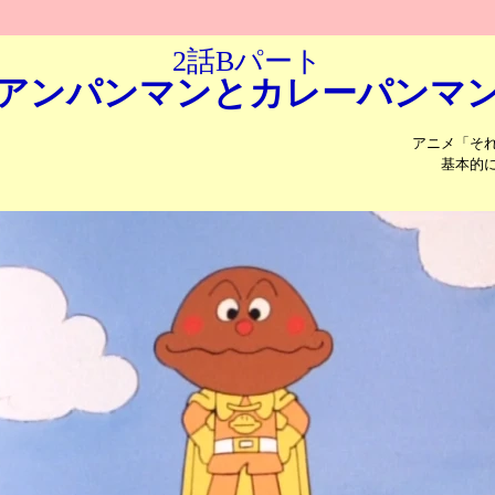
2話Bパート
アンパンマンと
カレーパンマ
アニメ「そ
基本的