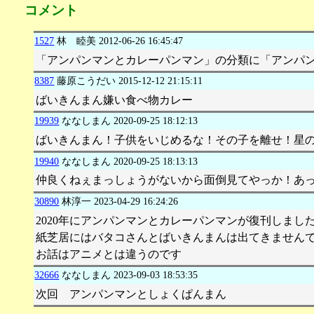
コメント
1527
林 睦美
2012-06-26 16:45:47
「アンパンマンとカレーパンマン」の分類に「アンパ
8387
藤原こうだい
2015-12-12 21:15:11
ばいきんまん嫌い食べ物カレー
19939
ななしまん
2020-09-25 18:12:13
ばいきんまん！子供をいじめるな！その子を離せ！星
19940
ななしまん
2020-09-25 18:13:13
仲良くねぇまっしょうがないから面倒見てやっか！あ
30890
林淳一
2023-04-29 16:24:26
2020年にアンパンマンとカレーパンマンが復刊しまし
紙芝居にはバタコさんとばいきんまんは出てきません
お話はアニメとは違うのです
32666
ななしまん
2023-09-03 18:53:35
次回 アンパンマンとしょくぱんまん