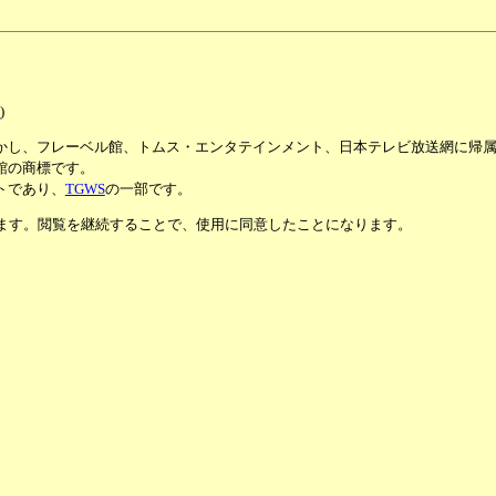
る
)
かし、フレーベル館、トムス・エンタテインメント、日本テレビ放送網に帰
館の商標です。
トであり、
TGWS
の一部です。
います。閲覧を継続することで、使用に同意したことになります。