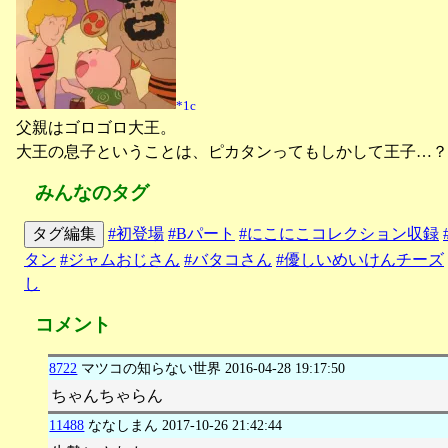
*1c
父親はゴロゴロ大王。
大王の息子ということは、ピカタンってもしかして王子…？
みんなのタグ
タグ編集
#初登場
#Bパート
#にこにこコレクション収録
タン
#ジャムおじさん
#バタコさん
#優しいめいけんチーズ
し
コメント
8722
マツコの知らない世界
2016-04-28 19:17:50
ちゃんちゃらん
11488
ななしまん
2017-10-26 21:42:44