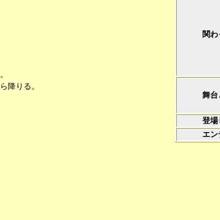
関わ
。
ら降りる。
舞台
登場
エン