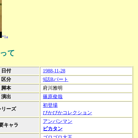
*1a
って
日付
1988-11-28
区分
9話Bパート
脚本
府川雅明
演出
篠原俊哉
初登場
シリーズ
ぴかぴかコレクション
アンパンマン
要キャラ
ピカタン
ゴロゴロ大王