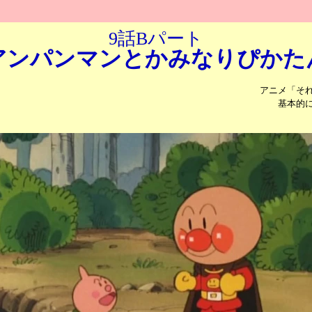
9話Bパート
アンパンマンと
かみなり
ぴかた
アニメ「そ
基本的