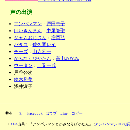
声の出演
アンパンマン
：
戸田恵子
ばいきんまん
：
中尾隆聖
ジャムおじさん
：
増岡弘
バタコ
：
佐久間レイ
チーズ
：
山寺宏一
かみなりぴかたん
：
高山みなみ
ウータン
：
二又一成
戸谷公次
鈴木勝美
浅井淑子
共有
𝕏
Facebook
はてブ
Line
コピー
a
b
c
出典：『アンパンマンとかみなりぴかたん』
(
アンパンマンDBで