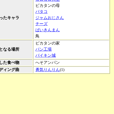
ピカタンの母
バタコ
ったキャラ
ジャムおじさん
チーズ
ばいきんまん
鳥
ピカタンの家
となる場所
パン工場
バイキン城
した食べ物
へそアンパン
ディング曲
勇気りんりん
(1)