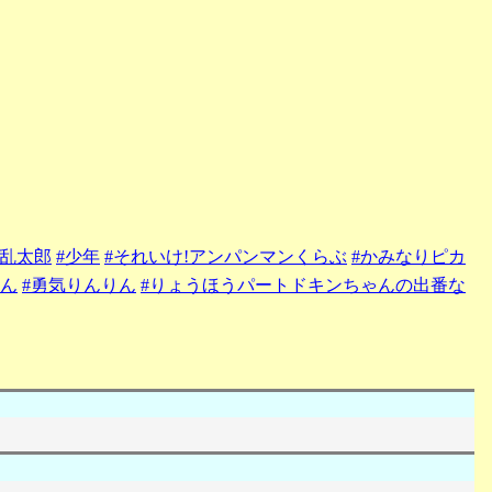
#乱太郎
#少年
#それいけ!アンパンマンくらぶ
#かみなりピカ
さん
#勇気りんりん
#りょうほうパートドキンちゃんの出番な