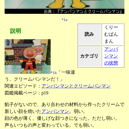
*1a
くりー
説明
読み
むぱん
まん
アンパ
カテゴリ
ンマン
の状態
「一味違
*1b
う、クリームパンマンだ！」
関連エピソード：
アンパンマンとクリームパンマン
図鑑掲載ページ：p19
餡子がないので、あり合わせの材料から作ったクリームで
新しい顔を焼いた
アンパンマン
。弱い。
顔の色が薄く、優しげな顔つきになった。ただし弱い。
声もいつもの声と変わっている。でも弱い。