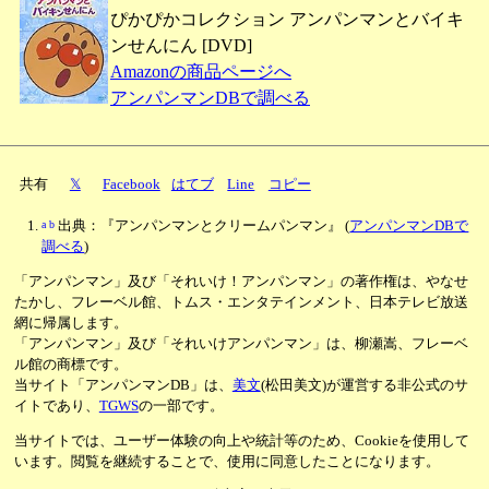
ぴかぴかコレクション アンパンマンとバイキ
ンせんにん [DVD]
Amazonの商品ページへ
アンパンマンDBで調べる
共有
𝕏
Facebook
はてブ
Line
コピー
a
b
出典：『アンパンマンとクリームパンマン』
(
アンパンマンDBで
調べる
)
「アンパンマン」及び「それいけ！アンパンマン」の著作権は、やなせ
たかし、フレーベル館、トムス・エンタテインメント、日本テレビ放送
網に帰属します。
「アンパンマン」及び「それいけアンパンマン」は、柳瀬嵩、フレーベ
ル館の商標です。
当サイト「アンパンマンDB」は、
美文
(松田美文)が運営する非公式のサ
イトであり、
TGWS
の一部です。
当サイトでは、ユーザー体験の向上や統計等のため、Cookieを使用して
います。閲覧を継続することで、使用に同意したことになります。