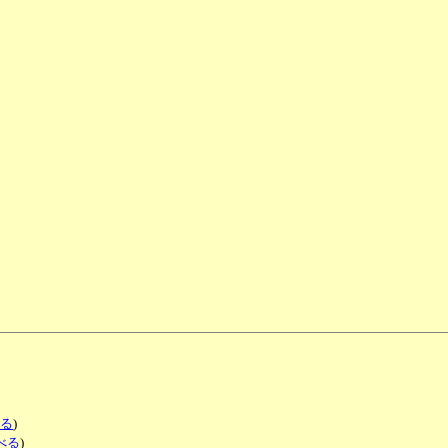
べる
)
べる
)