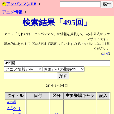
アンパンマンDB
アニメ情報
検索結果「495回」
アニメ「それいけ！アンパンマン」の情報を掲載している非公式のファ
ンサイトです。
基本的にあらすじでは結末まで記述していますのでネタバレにはご注意
ください。
(
設定
)
2件中1～2件目
タイトル
日付
区分
主要登場キャラ
記入
495話
A『
クリ