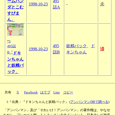
ームパン
495
1998-10-23
-
未
ダとこむ
話A
すびま
ん
』
*1
495
妖精バック
、
ド
495話
1998-10-23
済
話B
キンちゃん
B『
ドキ
ンちゃん
と妖精バ
ック
』
共有
𝕏
Facebook
はてブ
Line
コピー
*
出典：『ドキンちゃんと妖精バック』
(
アンパンマンDBで調べる
)
「アンパンマン」及び「それいけ！アンパンマン」の著作権は、やなせ