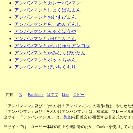
アンパンマンとカレーパンマン
アンパンマンとしょくぱんまん
アンパンマンとおむすびまん
アンパンマンとらーめんてんし
アンパンマンとみるくぼうや
アンパンマンとかぜこんこん
アンパンマンとかいじゅうアンコラ
アンパンマンとかみなりぴかたん
アンパンマンとポットちゃん
アンパンマンとぴいちくもり
共有
𝕏
Facebook
はてブ
Line
コピー
「アンパンマン」及び「それいけ！アンパンマン」の著作権は、やなせた
「アンパンマン」及び「それいけアンパンマン」は、柳瀬嵩、フレーベル
当サイト「アンパンマンDB」は、
美文
(松田美文)が運営する非公式のサイ
当サイトでは、ユーザー体験の向上や統計等のため、Cookieを使用して