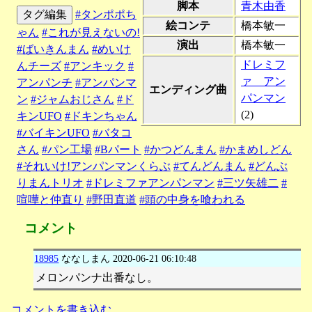
脚本
青木由香
タグ編集
#タンポポち
絵コンテ
橋本敏一
ゃん
#これが見えないの!
演出
橋本敏一
#ばいきんまん
#めいけ
ドレミフ
んチーズ
#アンキック
#
ァ アン
アンパンチ
#アンパンマ
エンディング曲
パンマン
ン
#ジャムおじさん
#ド
(2)
キンUFO
#ドキンちゃん
#バイキンUFO
#バタコ
さん
#パン工場
#Bパート
#かつどんまん
#かまめしどん
#それいけ!アンパンマンくらぶ
#てんどんまん
#どんぶ
りまんトリオ
#ドレミファアンパンマン
#三ツ矢雄二
#
喧嘩と仲直り
#野田直道
#頭の中身を喰われる
コメント
18985
ななしまん
2020-06-21 06:10:48
メロンパンナ出番なし。
コメントを書き込む