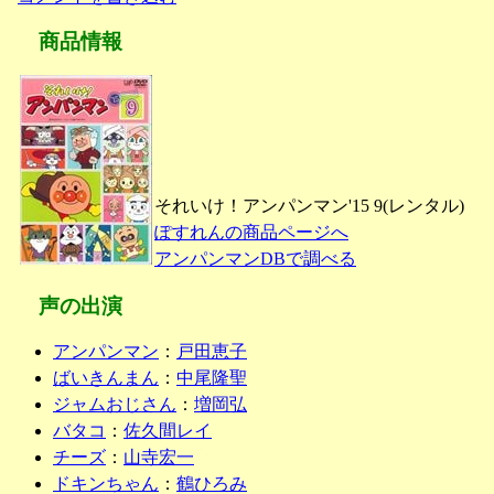
商品情報
それいけ！アンパンマン'15 9(レンタル)
ぽすれんの商品ページへ
アンパンマンDBで調べる
声の出演
アンパンマン
：
戸田恵子
ばいきんまん
：
中尾隆聖
ジャムおじさん
：
増岡弘
バタコ
：
佐久間レイ
チーズ
：
山寺宏一
ドキンちゃん
：
鶴ひろみ