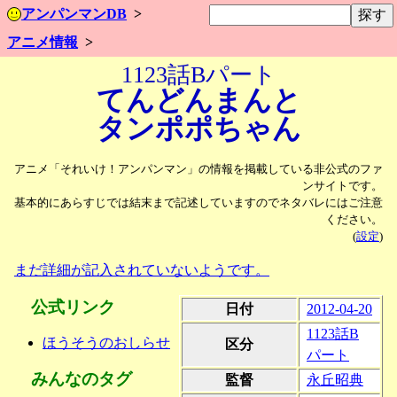
アンパンマンDB
アニメ情報
1123話Bパート
てんどんまんと
タンポポちゃん
アニメ「それいけ！アンパンマン」の情報を掲載している非公式のファ
ンサイトです。
基本的にあらすじでは結末まで記述していますのでネタバレにはご注意
ください。
(
設定
)
まだ詳細が記入されていないようです。
公式リンク
日付
2012-04-20
1123話B
ほうそうのおしらせ
区分
パート
みんなのタグ
監督
永丘昭典