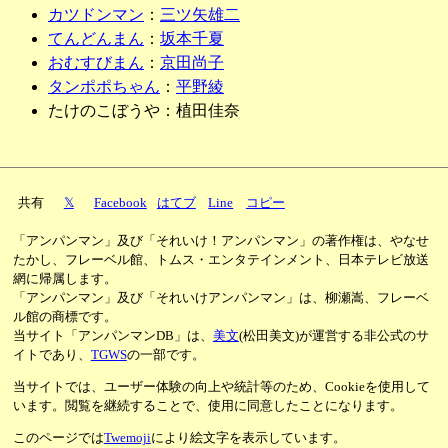
カツドンマン
：
三ツ矢雄二
てんどんまん
：
坂本千夏
おむすびまん
：
京田尚子
タンポポちゃん
：
平野綾
たけのこぼうや：植田佳奈
共有
𝕏
Facebook
はてブ
Line
コピー
「アンパンマン」及び「それいけ！アンパンマン」の著作権は、やなせ
たかし、フレーベル館、トムス・エンタテインメント、日本テレビ放送
網に帰属します。
「アンパンマン」及び「それいけアンパンマン」は、柳瀬嵩、フレーベ
ル館の商標です。
当サイト「アンパンマンDB」は、
美文
(松田美文)が運営する非公式のサ
イトであり、
TGWS
の一部です。
当サイトでは、ユーザー体験の向上や統計等のため、Cookieを使用して
います。閲覧を継続することで、使用に同意したことになります。
このページでは
Twemoji
により絵文字を表示しています。