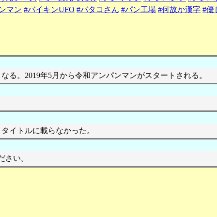
ンマン
#バイキンUFO
#バタコさん
#パン工場
#何故か漢字
#
る。2019年5月から令和アンパンマンがスタートされる。
で、タイトルに載らなかった。
ださい。