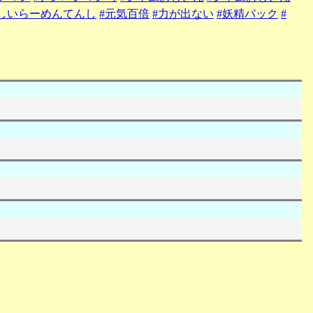
優しいらーめんてんし
#元気百倍
#力が出ない
#妖精バック
#