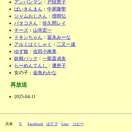
アンパンマン
：
戸田恵子
ばいきんまん
：
中尾隆聖
ジャムおじさん
：
増岡弘
バタコさん
：
佐久間レイ
チーズ
：
山寺宏一
ドキンちゃん
：
冨永みーな
アルミはくしゃく
：
二又一成
ゆず姫
：
吉田小南美
妖精バック
：
一龍斎貞友
らーめんてんし
：
潘恵子
女の子：
金魚わかな
再放送
2025-04-11
共有
𝕏
Facebook
はてブ
Line
コピー