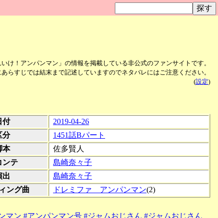
れいけ！アンパンマン」の情報を掲載している非公式のファンサイトです。
にあらすじでは結末まで記述していますのでネタバレにはご注意ください。
(
設定
)
日付
2019-04-26
区分
1451話Bパート
脚本
佐多賢人
コンテ
島崎奈々子
演出
島崎奈々子
ィング曲
ドレミファ アンパンマン
(2)
ンマン
#アンパンマン号
#ジャムおじさん
#ジャムおじさん