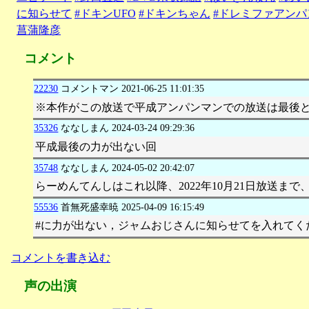
に知らせて
#ドキンUFO
#ドキンちゃん
#ドレミファアンパ
菖蒲隆彦
コメント
22230
コメントマン
2021-06-25 11:01:35
※本作がこの放送で平成アンパンマンでの放送は最後とな
35326
ななしまん
2024-03-24 09:29:36
平成最後の力が出ない回
35748
ななしまん
2024-05-02 20:42:07
らーめんてんしはこれ以降、2022年10月21日放送ま
55536
首無死盛幸暁
2025-04-09 16:15:49
#に力が出ない，ジャムおじさんに知らせてを入れてく
コメントを書き込む
声の出演