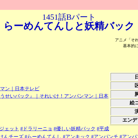
1451話Bパート
らーめんてんしと
妖精バック
アニメ「そ
基本的
マン｜日本テレビ
うせいバック』｜それいけ！アンパンマン｜日本
絵
エンデ
ガジェット
#ドラリーニョ
#優しい妖精バック
#平成
いけんチーズ
#らーめんてんし
#アンキック
#アンパンチ
#アンパ