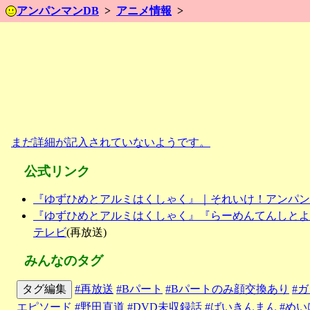
アンパンマンDB
アニメ情報
まだ詳細が記入されていないようです。
公式リンク
『ゆずひめとアルミはくしゃく』｜それいけ！アンパン
『ゆずひめとアルミはくしゃく』『らーめんてんしとよ
テレビ
(再放送)
みんなのタグ
タグ編集
#再放送
#Bパート
#Bパートのみ顔交換あり
#
エピソード
#野田直道
#DVD未収録話
#ばいきんまん
#め