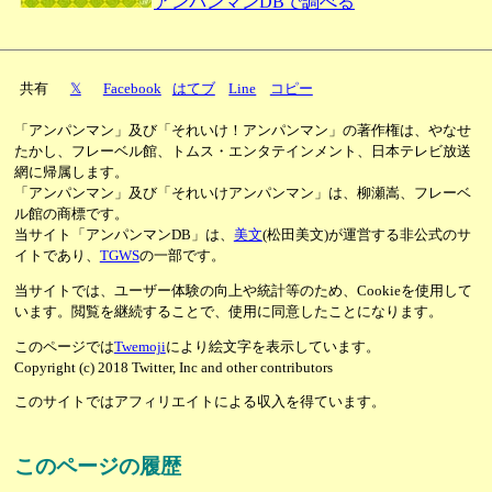
アンパンマンDBで調べる
共有
𝕏
Facebook
はてブ
Line
コピー
「アンパンマン」及び「それいけ！アンパンマン」の著作権は、やなせ
たかし、フレーベル館、トムス・エンタテインメント、日本テレビ放送
網に帰属します。
「アンパンマン」及び「それいけアンパンマン」は、柳瀬嵩、フレーベ
ル館の商標です。
当サイト「アンパンマンDB」は、
美文
(松田美文)が運営する非公式のサ
イトであり、
TGWS
の一部です。
当サイトでは、ユーザー体験の向上や統計等のため、Cookieを使用して
います。閲覧を継続することで、使用に同意したことになります。
このページでは
Twemoji
により絵文字を表示しています。
Copyright (c) 2018 Twitter, Inc and other contributors
このサイトではアフィリエイトによる収入を得ています。
このページの履歴