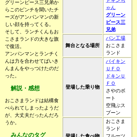
ドキンち
グリーンピース三兄弟か
ゃん
らこのピンチを聞いたチ
グリーン
ーズがアンパンマンの新
ピース三
しい顔を持ってくる。
兄弟
そして、ランチくんもお
パン工場
こさまランドの大きな旗
舞台となる場所
おこさま
で復活。
ランド
アンパンマンとランチく
んは力を合わせてばいき
バイキン
んまんをやっつけたのだ
ＵＦＯ
った。
ドキンＵ
ＦＯ
登場した乗り物
解説・感想
さやのボ
ート
おこさまランドは結構食
空飛ぶス
べられてしまったようだ
プーン
が、大丈夫だったんだろ
おこさま
うか。
ランド
みんなのタグ
登場した食べ物
フルーツ