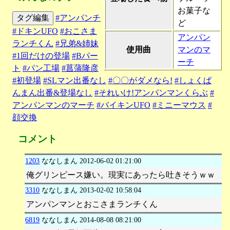
お菓子な
タグ編集
#アンパンチ
ど
#ドキンUFO
#おこさま
アンパン
ランチくん
#兄弟&姉妹
使用曲
マンのマ
#1回だけの登場
#Bパー
ーチ
ト
#パン工場
#菖蒲隆彦
#初登場
#SLマン出番なし
#〇〇がダメなら!
#しょくぱ
んまん出番&登場なし
#それいけ!アンパンマンくらぶ
#
アンパンマンのマーチ
#バイキンUFO
#ミニーマウス
#
顔交換
コメント
1203
ななしまん
2012-06-02 01:21:00
俺グリンピース嫌い。現実にあったら吐きそうｗｗ
3310
ななしまん
2013-02-02 10:58:04
アンパンマンとおこさまランチくん
6819
ななしまん
2014-08-08 08:21:00