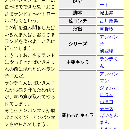
区分
ート
食べ物でできた島「おこ
脚本
城山昇
さまランド」へパトロー
ルに行くという。
絵コンテ
古川政美
この話を盗み聞きしたば
演出
真野玲
いきんまんは、おこさま
アンパン
ランドを食べようと先に
シリーズ
チ
行ってしまう。
初登場
こうしておこさまランド
ランチく
にやってきたばいきんま
主要キャラ
ん
んの前に現れたのがラン
アンパン
チくんだ。
マン
ランチくんはばいきんま
ジャムお
んから島を守るため戦う
じさん
が、頭の旗が取れてやら
バタコ
れてしまう。
チーズ
そこへアンパンマンが助
関わったキャラ
ばいきん
けに来るが、アンパンマ
まん
ンもやられてしまう。