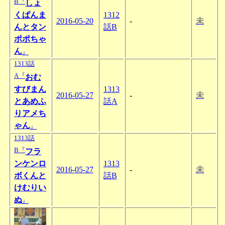
B『
しょ
くぱんま
1312
2016-05-20
-
未
んとタン
話B
ポポちゃ
ん
』
1313話
A『
おむ
すびまん
1313
2016-05-27
-
未
とあめふ
話A
りアメち
ゃん
』
1313話
B『
フラ
ンケンロ
1313
2016-05-27
-
未
ボくんと
話B
けむりい
ぬ
』