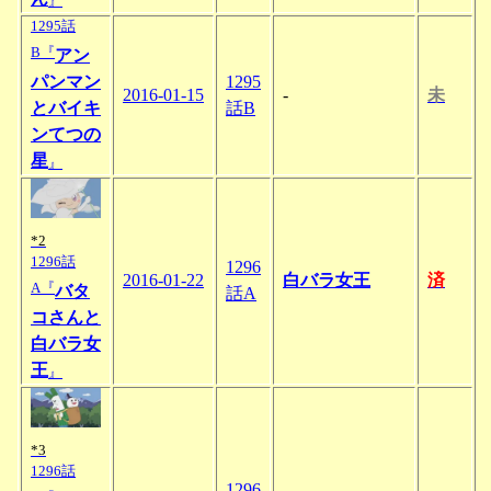
』
1295話
B『
アン
パンマン
1295
2016-01-15
-
未
とバイキ
話B
ンてつの
星
』
*2
1296話
1296
2016-01-22
白バラ女王
済
A『
バタ
話A
コさんと
白バラ女
王
』
*3
1296話
1296