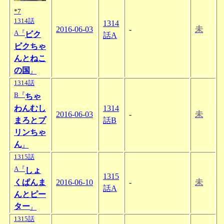
*7
1314話
1314
2016-06-03
-
未
A『
ビク
話A
ビクちゃ
んとねこ
の国
』
1314話
B『
ちゃ
わんむし
1314
2016-06-03
-
未
まろとプ
話B
リンちゃ
ん
』
1315話
A『
しょ
1315
くぱんま
2016-06-10
-
未
話A
んとピー
ター
』
1315話