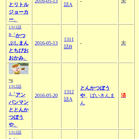
2016-05-13
-
未
とリトル
話A
ジョーカ
ー
』
1311話
B『
かつ
1311
ぶしまん
2016-05-13
-
未
話B
とちびお
おかみ
』
*6
1312話
とんかつぼう
1312
A『
アン
2016-05-20
や
、
ばいきんま
済
話A
パンマン
ん
ととんか
つぼう
や
』
1312話