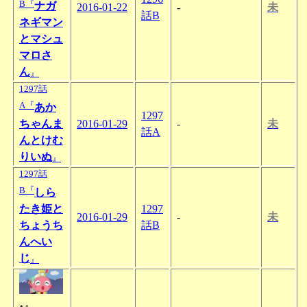
B『
ナガ
2016-01-22
-
未
話B
ネギマン
とマシュ
マロさ
ん
』
1297話
A『
あか
1297
ちゃんま
2016-01-29
-
未
話A
んとけむ
りいぬ
』
1297話
B『
しら
たき姫と
1297
2016-01-29
-
未
ちょうち
話B
んへい
じ
』