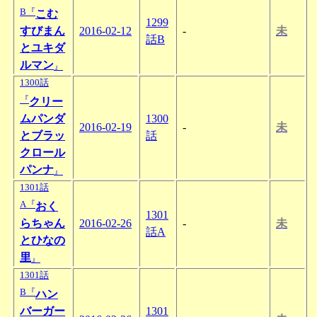
B『
こむ
1299
すびまん
2016-02-12
-
未
話B
とユキダ
ルマン
』
1300話
『
クリー
ムパンダ
1300
2016-02-19
-
未
とブラッ
話
クロール
パンナ
』
1301話
A『
おく
1301
らちゃん
2016-02-26
-
未
話A
とひなの
里
』
1301話
B『
ハン
バーガー
1301