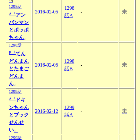
*4
1298話
1298
2016-02-05
-
未
A『
アン
話A
パンマン
とポッポ
ちゃん
』
1298話
B『
てん
どんまん
1298
2016-02-05
-
未
とたまご
話B
どんま
ん
』
1299話
A『
ドキ
ンちゃん
1299
2016-02-12
-
未
とブック
話A
せんせ
い
』
1299話