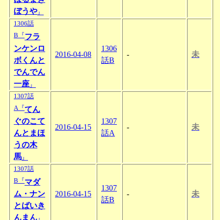
ぼうや
』
1306話
B『
フラ
ンケンロ
1306
2016-04-08
-
未
ボくんと
話B
でんでん
一座
』
1307話
A『
てん
ぐのこて
1307
2016-04-15
-
未
んとまほ
話A
うの木
馬
』
1307話
B『
マダ
1307
ム・ナン
2016-04-15
-
未
話B
とばいき
んまん
』