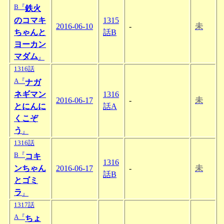
B『
鉄火
のコマキ
1315
2016-06-10
-
未
ちゃんと
話B
ヨーカン
マダム
』
1316話
A『
ナガ
ネギマン
1316
2016-06-17
-
未
とにんに
話A
くこぞ
う
』
1316話
B『
コキ
1316
ンちゃん
2016-06-17
-
未
話B
とゴミ
ラ
』
1317話
A『
ちょ