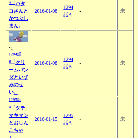
A『
バタ
1294
コさんと
2016-01-08
-
未
話A
かつぶし
まん
』
*1
1294話
1294
B『
クリ
2016-01-08
-
未
話B
ームパン
ダといず
みのせ
い
』
1295話
A『
ダテ
マキマン
1295
2016-01-15
-
未
とおしん
話A
こちゃ
ん