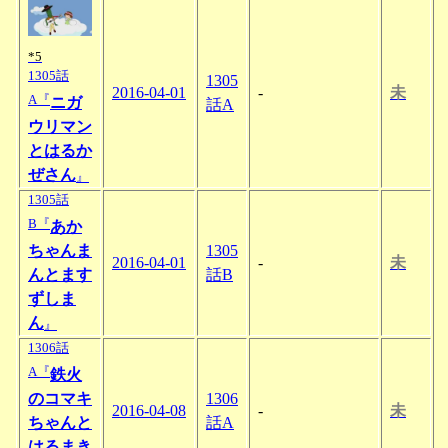
*5
1305話
1305
2016-04-01
-
未
A『
ニガ
話A
ウリマン
とはるか
ぜさん
』
1305話
B『
あか
ちゃんま
1305
2016-04-01
-
未
んとます
話B
ずしま
ん
』
1306話
A『
鉄火
のコマキ
1306
2016-04-08
-
未
ちゃんと
話A
はるまき