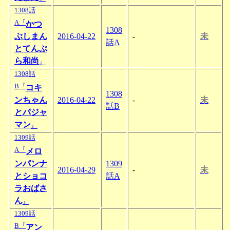
1308話
A『
かつ
1308
ぶしまん
2016-04-22
-
未
話A
とてんぷ
ら和尚
』
1308話
B『
コキ
1308
ンちゃん
2016-04-22
-
未
話B
とパジャ
マン
』
1309話
A『
メロ
ンパンナ
1309
2016-04-29
-
未
とショコ
話A
ラおばさ
ん
』
1309話
B『
アン