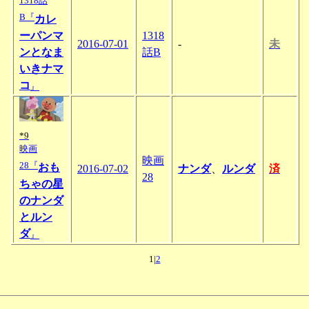
1318話
B『
カレ
ーパンマ
1318
2016-07-01
-
未
ンとなま
話B
いきナマ
コ
』
*9
映画
映画
28『
おも
2016-07-02
ナンダ
、
ルンダ
済
28
ちゃの星
のナンダ
とルン
ダ
』
1|
2