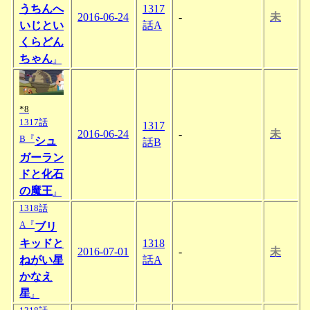
うちんへ
1317
2016-06-24
-
未
いじとい
話A
くらどん
ちゃん
』
*8
1317話
1317
2016-06-24
-
未
B『
シュ
話B
ガーラン
ドと化石
の魔王
』
1318話
A『
ブリ
キッドと
1318
2016-07-01
-
未
ねがい星
話A
かなえ
星
』