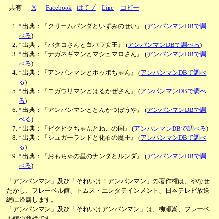
共有
𝕏
Facebook
はてブ
Line
コピー
*
出典：『クリームパンダといずみのせい』
(
アンパンマンDBで調
べる
)
*
出典：『バタコさんと白バラ女王』
(
アンパンマンDBで調べる
)
*
出典：『ナガネギマンとマシュマロさん』
(
アンパンマンDBで調
べる
)
*
出典：『アンパンマンとポッポちゃん』
(
アンパンマンDBで調べ
る
)
*
出典：『ニガウリマンとはるかぜさん』
(
アンパンマンDBで調べ
る
)
*
出典：『アンパンマンととんかつぼうや』
(
アンパンマンDBで調
べる
)
*
出典：『ビクビクちゃんとねこの国』
(
アンパンマンDBで調べる
)
*
出典：『シュガーランドと化石の魔王』
(
アンパンマンDBで調べ
る
)
*
出典：『おもちゃの星のナンダとルンダ』
(
アンパンマンDBで調
べる
)
「アンパンマン」及び「それいけ！アンパンマン」の著作権は、やなせ
たかし、フレーベル館、トムス・エンタテインメント、日本テレビ放送
網に帰属します。
「アンパンマン」及び「それいけアンパンマン」は、柳瀬嵩、フレーベ
ル館の商標です。