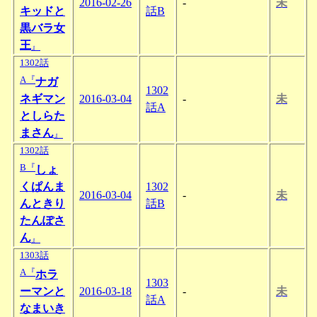
2016-02-26
-
未
キッドと
話B
黒バラ女
王
』
1302話
A『
ナガ
1302
ネギマン
2016-03-04
-
未
話A
としらた
まさん
』
1302話
B『
しょ
くぱんま
1302
2016-03-04
-
未
んときり
話B
たんぽさ
ん
』
1303話
A『
ホラ
1303
ーマンと
2016-03-18
-
未
話A
なまいき