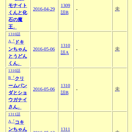
モナイト
1309
2016-04-29
-
未
くんと化
話B
石の魔
王
』
1310話
A『
ドキ
1310
ンちゃん
2016-05-06
-
未
話A
とうどん
くん
』
1310話
B『
クリ
ームパン
1310
2016-05-06
-
未
ダとショ
話B
ウガナイ
さん
』
1311話
A『
コキ
ンちゃん
1311