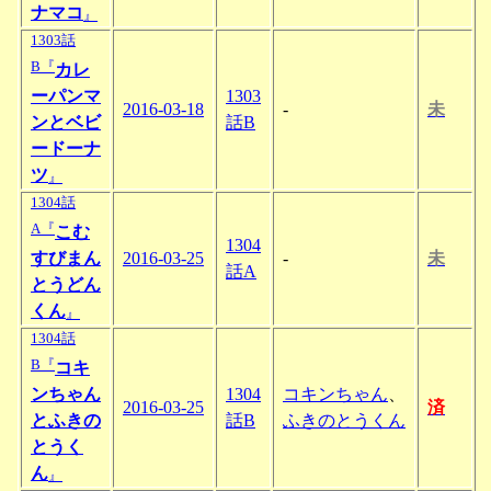
ナマコ
』
1303話
B『
カレ
ーパンマ
1303
2016-03-18
-
未
ンとベビ
話B
ードーナ
ツ
』
1304話
A『
こむ
1304
すびまん
2016-03-25
-
未
話A
とうどん
くん
』
1304話
B『
コキ
ンちゃん
1304
コキンちゃん
、
2016-03-25
済
とふきの
話B
ふきのとうくん
とうく
ん
』