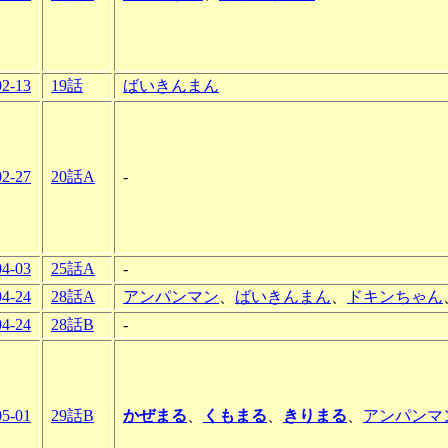
02-13
19話
ばいきんまん
02-27
20話A
-
04-03
25話A
-
04-24
28話A
アンパンマン
、
ばいきんまん
、
ドキンちゃん
04-24
28話B
-
05-01
29話B
かぜまる
、
くもまる
、
きりまる
、
アンパンマ