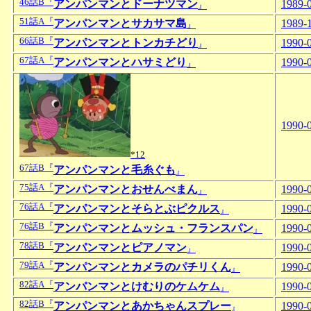
46話B『
アンパンマンとドーナツマン
1989-
』
51話A『
アンパンマンとサカサマ島
1989-
』
66話B『
アンパンマンとトンカチどり
1990-
』
67話A『
アンパンマンとハサミどり
1990-
』
1990-
*12
67話B『
アンパンマンと毛糸ぐも
』
75話A『
アンパンマンとおせんべまん
1990-
』
76話A『
アンパンマンとそらとぶピクルス
1990-
』
76話B『
アンパンマンとムッシュ・フランスパン
1990-
』
78話B『
アンパンマンとピアノマン
1990-
』
79話A『
アンパンマンとカメラのパチリくん
1990-
』
82話A『
アンパンマンとけむりのケムケム
1990-
』
82話B『
アンパンマンとあかちゃんスプレー
1990-
』