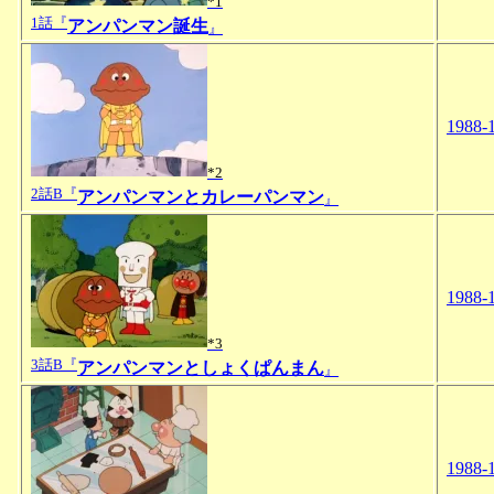
*1
1話『
アンパンマン誕生
』
1988-
*2
2話B『
アンパンマンとカレーパンマン
』
1988-
*3
3話B『
アンパンマンとしょくぱんまん
』
1988-