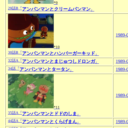
*9
29話B『
アンパンマンとクリームパンマン
』
1989-
*10
30話B『
アンパンマンとハンバーガーキッド
』
32話A『
アンパンマンとまじゅつしドロンガ
1989-
』
34話『
アンパンマンとタータン
1989-
』
1989-
*11
35話A『
アンパンマンとドドのしま
』
44話A『
アンパンマンとくらげまん
1989-
』