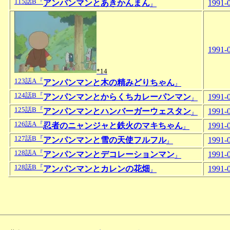
115話B『
アンパンマンとあきかんまん
1991-
』
1991-
*14
123話A『
アンパンマンと木の精みどりちゃん
』
124話B『
アンパンマンとからくちカレーパンマン
1991-
』
125話B『
アンパンマンとハンバーガーウェスタン
1991-
』
126話A『
忍者のニャンジャと鉄火のマキちゃん
1991-
』
127話B『
アンパンマンと雪の天使フルフル
1991-
』
128話A『
アンパンマンとデコレーションマン
1991-
』
128話B『
アンパンマンとカレンの花畑
1991-
』