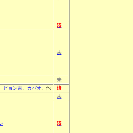
済
未
未
、
ピョン吉
、
カバオ
、他
済
未
ン
済