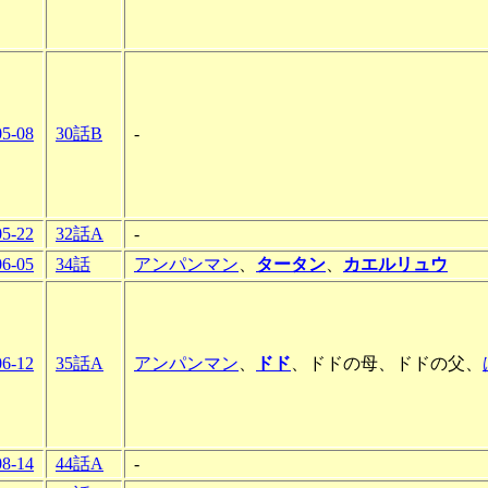
05-08
30話B
-
05-22
32話A
-
06-05
34話
アンパンマン
、
タータン
、
カエルリュウ
06-12
35話A
アンパンマン
、
ドド
、ドドの母、ドドの父、
08-14
44話A
-