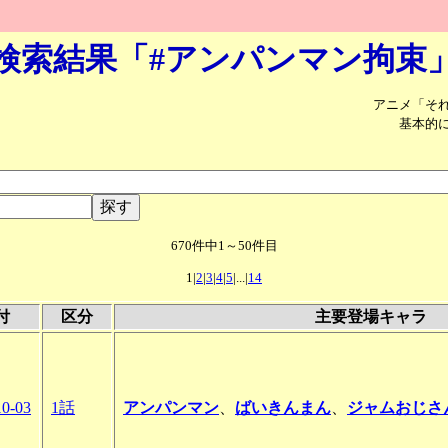
検索結果「#アンパンマン拘束
アニメ「そ
基本的
670件中1～50件目
1|
2
|
3
|
4
|
5
|...|
14
付
区分
主要登場キャラ
10-03
1話
アンパンマン
、
ばいきんまん
、
ジャムおじさ