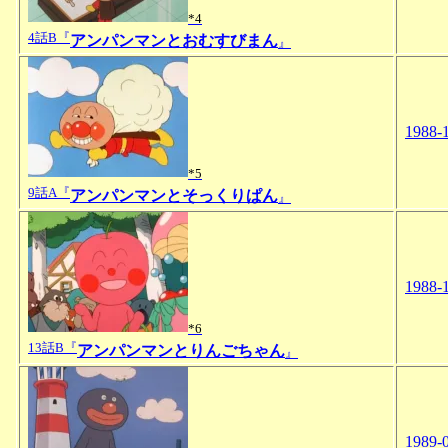
*4
4話B『
アンパンマンとおむすびまん
』
1988-
*5
9話A『
アンパンマンとそっくりぱん
』
1988-
*6
13話B『
アンパンマンとりんごちゃん
』
1989-