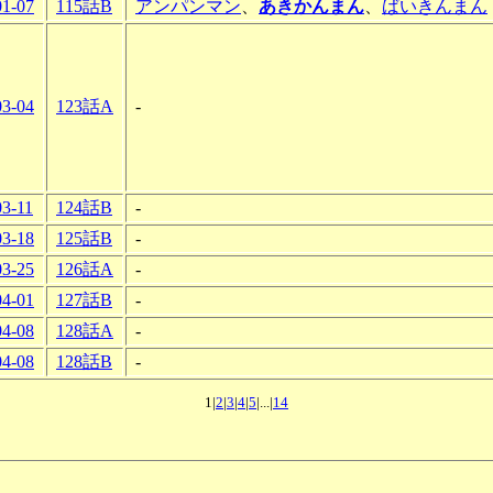
01-07
115話B
アンパンマン
、
あきかんまん
、
ばいきんまん
03-04
123話A
-
03-11
124話B
-
03-18
125話B
-
03-25
126話A
-
04-01
127話B
-
04-08
128話A
-
04-08
128話B
-
1|
2
|
3
|
4
|
5
|...|
14