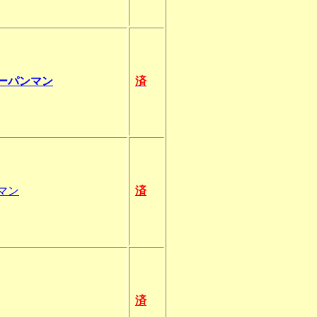
ーパンマン
済
マン
済
済