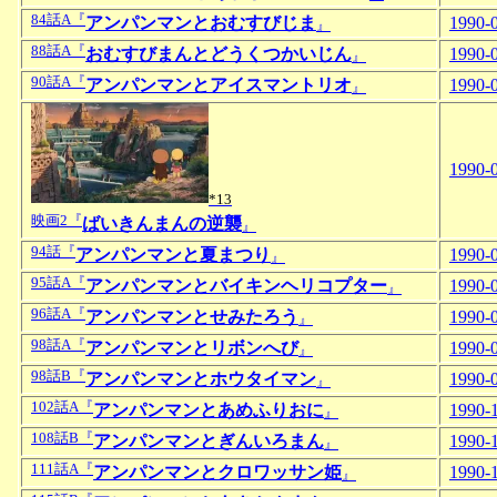
84話A『
アンパンマンとおむすびじま
1990-
』
88話A『
おむすびまんとどうくつかいじん
1990-
』
90話A『
アンパンマンとアイスマントリオ
1990-
』
1990-
*13
映画2『
ばいきんまんの逆襲
』
94話『
アンパンマンと夏まつり
1990-
』
95話A『
アンパンマンとバイキンヘリコプター
1990-
』
96話A『
アンパンマンとせみたろう
1990-
』
98話A『
アンパンマンとリボンへび
1990-
』
98話B『
アンパンマンとホウタイマン
1990-
』
102話A『
アンパンマンとあめふりおに
1990-
』
108話B『
アンパンマンとぎんいろまん
1990-
』
111話A『
アンパンマンとクロワッサン姫
1990-
』