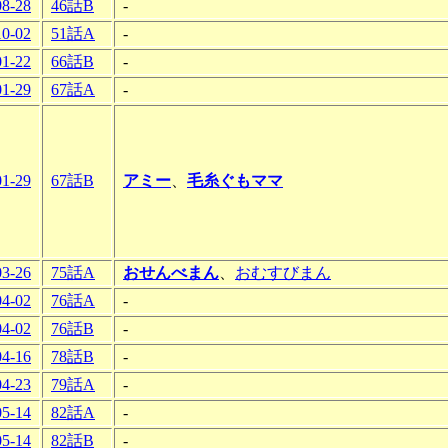
08-28
46話B
-
10-02
51話A
-
01-22
66話B
-
01-29
67話A
-
01-29
67話B
アミー
、
毛糸ぐもママ
03-26
75話A
おせんべまん
、
おむすびまん
04-02
76話A
-
04-02
76話B
-
04-16
78話B
-
04-23
79話A
-
05-14
82話A
-
05-14
82話B
-