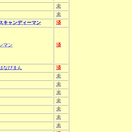
未
未
スキャンディーマン
済
ンマン
済
はなびまん
済
未
未
未
未
未
未
未