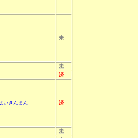
未
未
済
ばいきんまん
済
未