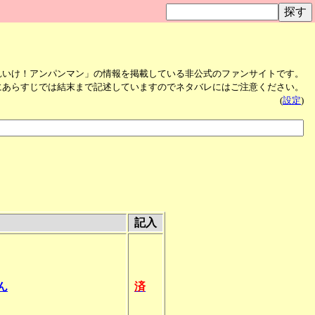
」
れいけ！アンパンマン」の情報を掲載している非公式のファンサイトです。
にあらすじでは結末まで記述していますのでネタバレにはご注意ください。
(
設定
)
記入
ん
済