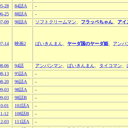
05-28
84話A
-
06-25
88話A
-
07-09
90話A
ソフトクリームマン
、
フラッペちゃん
、
アイ
07-14
映画2
ばいきんまん
、
ヤーダ国のヤーダ姫
、
アンパ
08-06
94話
アンパンマン
、
ばいきんまん
、
タイコマン
、
08-13
95話A
-
08-20
96話A
-
09-03
98話A
-
09-03
98話B
-
10-01
102話A
-
11-12
108話B
-
12-03
111話A
-