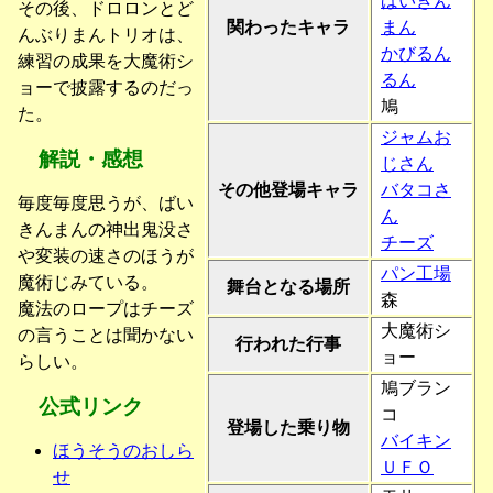
ばいきん
その後、ドロロンとど
関わったキャラ
まん
んぶりまんトリオは、
かびるん
練習の成果を大魔術シ
るん
ョーで披露するのだっ
鳩
た。
ジャムお
解説・感想
じさん
その他登場キャラ
バタコさ
毎度毎度思うが、ばい
ん
きんまんの神出鬼没さ
チーズ
や変装の速さのほうが
パン工場
魔術じみている。
舞台となる場所
森
魔法のロープはチーズ
大魔術シ
の言うことは聞かない
行われた行事
ョー
らしい。
鳩ブラン
公式リンク
コ
登場した乗り物
バイキン
ほうそうのおしら
ＵＦＯ
せ