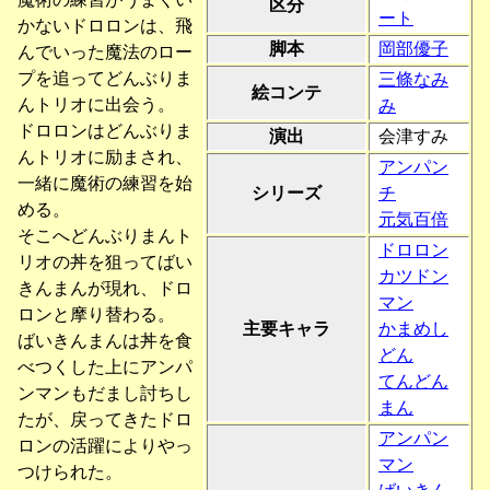
区分
ート
かないドロロンは、飛
脚本
岡部優子
んでいった魔法のロー
プを追ってどんぶりま
三條なみ
絵コンテ
んトリオに出会う。
み
ドロロンはどんぶりま
演出
会津すみ
んトリオに励まされ、
アンパン
一緒に魔術の練習を始
シリーズ
チ
める。
元気百倍
そこへどんぶりまんト
ドロロン
リオの丼を狙ってばい
カツドン
きんまんが現れ、ドロ
マン
ロンと摩り替わる。
主要キャラ
かまめし
ばいきんまんは丼を食
どん
べつくした上にアンパ
てんどん
ンマンもだまし討ちし
まん
たが、戻ってきたドロ
アンパン
ロンの活躍によりやっ
マン
つけられた。