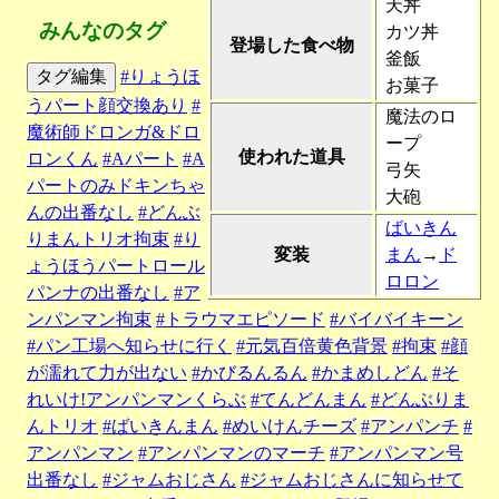
天丼
みんなのタグ
カツ丼
登場した食べ物
釜飯
タグ編集
#りょうほ
お菓子
うパート顔交換あり
#
魔法のロ
魔術師ドロンガ&ドロ
ープ
使われた道具
ロンくん
#Aパート
#A
弓矢
パートのみドキンちゃ
大砲
んの出番なし
#どんぶ
ばいきん
りまんトリオ拘束
#り
変装
まん
→
ド
ょうほうパートロール
ロロン
パンナの出番なし
#ア
ンパンマン拘束
#トラウマエピソード
#バイバイキーン
#パン工場へ知らせに行く
#元気百倍黄色背景
#拘束
#顔
が濡れて力が出ない
#かびるんるん
#かまめしどん
#そ
れいけ!アンパンマンくらぶ
#てんどんまん
#どんぶりま
んトリオ
#ばいきんまん
#めいけんチーズ
#アンパンチ
#
アンパンマン
#アンパンマンのマーチ
#アンパンマン号
出番なし
#ジャムおじさん
#ジャムおじさんに知らせて