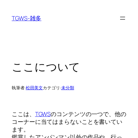
内
容
TGWS-雑多
を
ス
キ
ッ
プ
ここについて
執筆者:
松田美文
カテゴリ:
未分類
ここは、
TGWS
のコンテンツの一つで、他の
コーナーに当てはまらないことを書いてい
ます。
鑑賞したアンパンマン以外の作品や、行っ