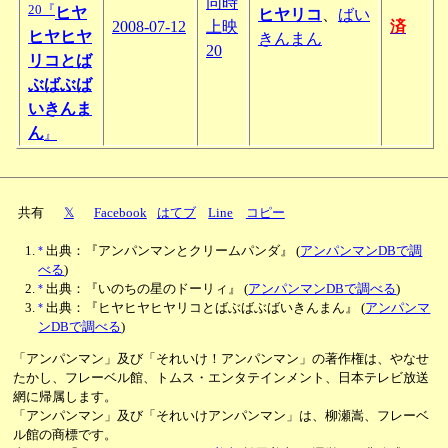
同時
20『
ヒヤ
ヒヤリコ
、
ばい
2008-07-12
上映
済
ヒヤヒヤ
きんまん
20
リコとば
ぶばぶば
いきんま
ん
』
共有
𝕏
Facebook
はてブ
Line
コピー
*
出典：『アンパンマンとクリームパンダ』
(
アンパンマンDBで調
べる
)
*
出典：『いのちの星のドーリィ』
(
アンパンマンDBで調べる
)
*
出典：『ヒヤヒヤヒヤリコとばぶばぶばいきんまん』
(
アンパンマ
ンDBで調べる
)
「アンパンマン」及び「それいけ！アンパンマン」の著作権は、やなせ
たかし、フレーベル館、トムス・エンタテインメント、日本テレビ放送
網に帰属します。
「アンパンマン」及び「それいけアンパンマン」は、柳瀬嵩、フレーベ
ル館の商標です。