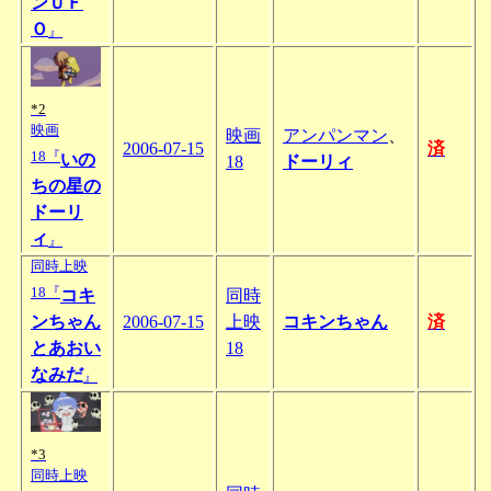
ンＵＦ
Ｏ
』
*2
映画
映画
アンパンマン
、
2006-07-15
済
18『
いの
18
ドーリィ
ちの星の
ドーリ
ィ
』
同時上映
18『
コキ
同時
ンちゃん
2006-07-15
上映
コキンちゃん
済
とあおい
18
なみだ
』
*3
同時上映