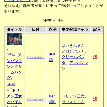
それゆえに部外者が勝手に乗って飛び回ってしまうことが
あります。
5件中1～5件目
タイトル
日付
区分
主要登場キャラ
記入
ばいきんまん
、
*1
メロンパンナ
、
469
469話『
ア
1998-04-03
クリームパン
済
話
ンパンマ
ダ
、
アンパンマ
ンとクリ
ン
ームパン
ダ
』
847話
B『
ドリ
アン王女
847
ドリアン王女
、
2006-06-09
済
とバイキ
話B
ばいきんまん