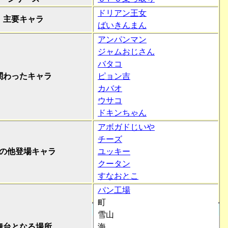
ドリアン王女
主要キャラ
ばいきんまん
アンパンマン
ジャムおじさん
バタコ
関わったキャラ
ピョン吉
カバオ
ウサコ
ドキンちゃん
アボガドじいや
チーズ
の他登場キャラ
ユッキー
クータン
すなおとこ
パン工場
町
雪山
舞台となる場所
海