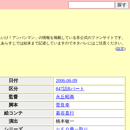
Ｏ
れいけ！アンパンマン」の情報を掲載している非公式のファンサイトです。
にあらすじでは結末まで記述していますのでネタバレにはご注意ください。
(
設定
)
日付
2006-06-09
区分
847話Bパート
監督
永丘昭典
脚本
菅良幸
絵コンテ
葛谷直行
演出
橋本敏一
シリーズ
ＵＦＯ乗っ取り