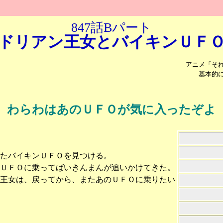
847話Bパート
ドリアン王女と
バイキンＵＦ
アニメ「そ
基本的
わらわはあのＵＦＯが気に入ったぞよ
たバイキンＵＦＯを見つける。
ンＵＦＯに乗ってばいきんまんが追いかけてきた。
ン王女は、戻ってから、またあのＵＦＯに乗りたい