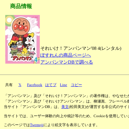
商品情報
それいけ！アンパンマン'08 4(レンタル)
ぽすれんの商品ページへ
アンパンマンDBで調べる
共有
𝕏
Facebook
はてブ
Line
コピー
「アンパンマン」及び「それいけ！アンパンマン」の著作権は、やなせた
「アンパンマン」及び「それいけアンパンマン」は、柳瀬嵩、フレーベル
当サイト「アンパンマンDB」は、
美文
(松田美文)が運営する非公式のサイ
当サイトでは、ユーザー体験の向上や統計等のため、Cookieを使用して
このページでは
Twemoji
により絵文字を表示しています。