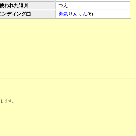
使われた道具
つえ
エンディング曲
勇気りんりん
(6)
属します。