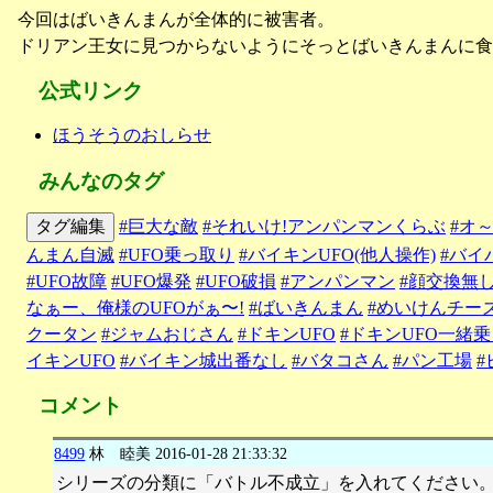
今回はばいきんまんが全体的に被害者。
ドリアン王女に見つからないようにそっとばいきんまんに食
公式リンク
ほうそうのおしらせ
みんなのタグ
タグ編集
#巨大な敵
#それいけ!アンパンマンくらぶ
#オ
んまん自滅
#UFO乗っ取り
#バイキンUFO(他人操作)
#バイ
#UFO故障
#UFO爆発
#UFO破損
#アンパンマン
#顔交換無
なぁー、俺様のUFOがぁ〜!
#ばいきんまん
#めいけんチー
クータン
#ジャムおじさん
#ドキンUFO
#ドキンUFO一緒
イキンUFO
#バイキン城出番なし
#バタコさん
#パン工場
#
コメント
8499
林 睦美
2016-01-28 21:33:32
シリーズの分類に「バトル不成立」を入れてください