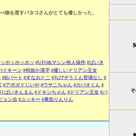
べ物を渡すバタコさんがとても優しかった。
～ッホッホッホッ
#UFO&マシン他人操作
#ばいき
バイキーン
#何故か漢字
#優しいドリアン王女
し
#Bパート
#すなおとこ
#ちびぞうくん登場なし
#
ズ
#アボガドじいや
#ウサこちゃん
#カバオくん
#
そ
乗りばいきんまん
#ドキンちゃん
#ドリアン王女
#バ
ピョン吉
#ユッキー
#勇気りんりん
。