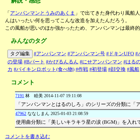
解説・感想
「
アンパンマンとうみのあくま
」で出てきた身代わり風船人
んはいったい何を思ってこんな改造を加えたんだろう。
この風船が思いのほか強かったため、アンパンマンは最終的
みんなのタグ
タグ編集
#アンパンマン
#アンパンマン号
#ドキンUFO
#
の登場
#Bパート
#かびるんるん
#にせアンパンマン
#はる
カ
#バイキンロボット(食べ物)
#作戦
#初登場
#顔交換
#風船
コメント
7191
林 睦美
2014-11-07 19:11:08
「アンパンマンとはるのしろ」のシリーズの分類に「
47962
ななしまん
2025-01-03 21:08:59
使用曲分類に「美しいキラキラ星の涙 (BGM)」を入れ
コメントを書き込む