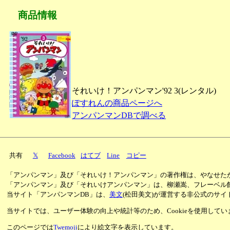
商品情報
それいけ！アンパンマン'92 3(レンタル)
ぽすれんの商品ページへ
アンパンマンDBで調べる
共有
𝕏
Facebook
はてブ
Line
コピー
「アンパンマン」及び「それいけ！アンパンマン」の著作権は、やなせた
「アンパンマン」及び「それいけアンパンマン」は、柳瀬嵩、フレーベル
当サイト「アンパンマンDB」は、
美文
(松田美文)が運営する非公式のサイ
当サイトでは、ユーザー体験の向上や統計等のため、Cookieを使用して
このページでは
Twemoji
により絵文字を表示しています。