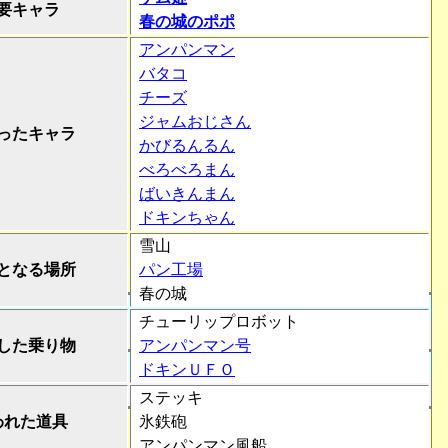
要キャラ
春の城のポポ
アンパンマン
バタコ
チーズ
ジャムおじさん
ったキャラ
かびるんるん
べろべろまん
ばいきんまん
ドキンちゃん
雪山
となる場所
パン工場
春の城
チューリップロボット
した乗り物
アンパンマン号
ドキンＵＦＯ
ステッキ
われた道具
氷鉄砲
アンパンマン風船