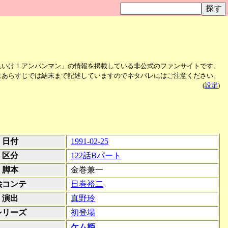
れいけ！アンパンマン」の情報を掲載している非公式のファンサイトです。
にあらすじでは結末まで記述していますのでネタバレにはご注意ください。
(
設定
)
日付
1991-02-25
区分
122話Bパート
脚本
金巻兼一
絵コンテ
日巻裕二
演出
真野玲
シリーズ
初登場
ケム姫