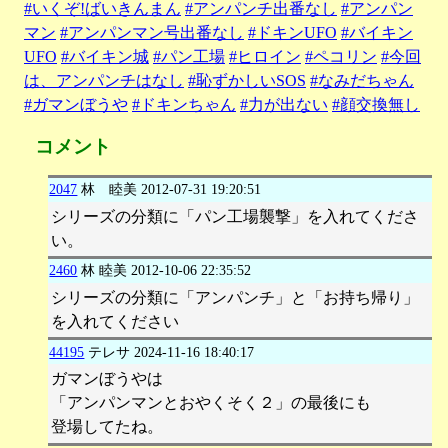
#いくぞ!ばいきんまん
#アンパンチ出番なし
#アンパン
マン
#アンパンマン号出番なし
#ドキンUFO
#バイキン
UFO
#バイキン城
#パン工場
#ヒロイン
#ペコリン
#今回
は、アンパンチはなし
#恥ずかしいSOS
#なみだちゃん
#ガマンぼうや
#ドキンちゃん
#力が出ない
#顔交換無し
コメント
2047
林 睦美
2012-07-31 19:20:51
シリーズの分類に「パン工場襲撃」を入れてくださ
い。
2460
林 睦美
2012-10-06 22:35:52
シリーズの分類に「アンパンチ」と「お持ち帰り」
を入れてください
44195
テレサ
2024-11-16 18:40:17
ガマンぼうやは
「アンパンマンとおやくそく２」の最後にも
登場してたね。