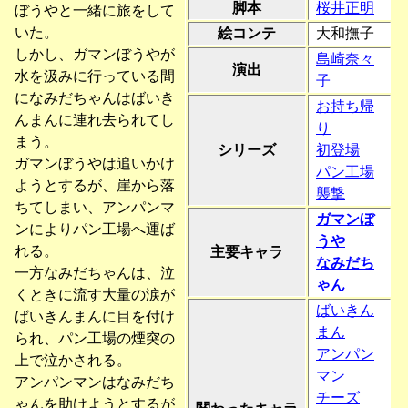
脚本
桜井正明
ぼうやと一緒に旅をして
いた。
絵コンテ
大和撫子
しかし、ガマンぼうやが
島崎奈々
演出
水を汲みに行っている間
子
になみだちゃんはばいき
お持ち帰
んまんに連れ去られてし
り
まう。
シリーズ
初登場
ガマンぼうやは追いかけ
パン工場
ようとするが、崖から落
襲撃
ちてしまい、アンパンマ
ガマンぼ
ンによりパン工場へ運ば
うや
れる。
主要キャラ
なみだち
一方なみだちゃんは、泣
ゃん
くときに流す大量の涙が
ばいきん
ばいきんまんに目を付け
まん
られ、パン工場の煙突の
アンパン
上で泣かされる。
マン
アンパンマンはなみだち
チーズ
ゃんを助けようとするが