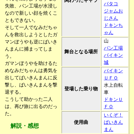
関わったキャラ
バタコ
失敗、パン工場が水浸し
ジャムお
なので新しい顔を焼くこ
じさん
ともできない。
ドキンち
そして一人でなみだちゃ
ゃん
んを救出しようとしたガ
山
マンぼうやも逆にばいき
パン工場
んまんに捕まってしま
舞台となる場所
バイキン
う。
城
ガマンぼうやを助けるた
めなみだちゃんは勇気を
バイキン
出してばいきんまんに反
ＵＦＯ
撃し、ばいきんまんを撃
水上自転
登場した乗り物
退する。
車
こうして助かった二人
ドキンＵ
は、再び旅に出るのだっ
ＦＯ
た。
いくぞ！
使用曲
ばいきん
解説・感想
まん