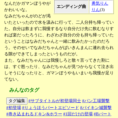
なんだかガマンぼうやが
勇気りん
エンディング曲
かわいいな。
りん
(3)
なみだちゃんがのどが渇
いたといったので水を汲みに行って、二人分持ち帰ってい
た。自分は飲まずに我慢するなり自分だけ先に飲むなりす
れば楽だったろうに、わざわざ自分の分も持ち帰っていた
ということはなみだちゃんと一緒に飲みたかったのだろ
う。そのせいでなみだちゃんがばいきんまんに連れ去られ
る隙ができてしまったというものだが。
また、なみだちゃんには我慢しろと散々言ってきた割に
は、すぐ怒ったり、なみだちゃんが見つからなくて泣き出
しそうになったりと、ガマンぼうやもいまいち我慢が足り
てない。
みんなのタグ
タグ編集
#サブタイトルが初登場同士
#パン工場襲撃
#初登場
#りょうほうパートエピソード
#バイキン城襲撃
#巻き込まれるドキン&ホラー
#1回だけの登場
#Bパート