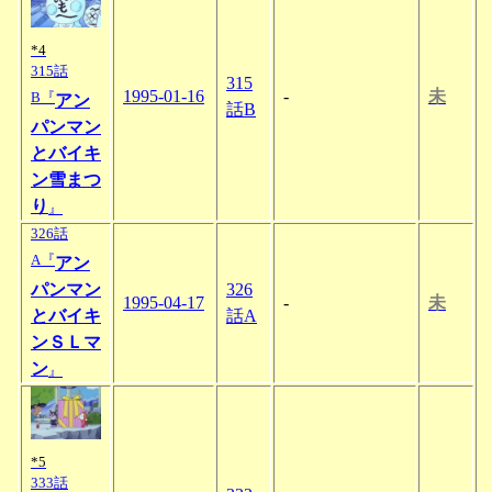
*4
315話
315
1995-01-16
-
未
B『
アン
話B
パンマン
とバイキ
ン雪まつ
り
』
326話
A『
アン
パンマン
326
1995-04-17
-
未
とバイキ
話A
ンＳＬマ
ン
』
*5
333話