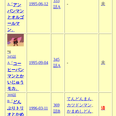
333
1995-06-12
-
未
A『
アン
話A
パンマン
とオルゴ
ールマ
ン
』
*6
345話
345
1995-09-04
-
未
A『
コー
話A
ヒーパン
マンとか
いじゅう
モカ
』
369話
てんどんまん
、
B『
どん
369
カツドンマン
、
ぶりトリ
1996-03-11
済
話B
かまめしどん
、
オとかめ