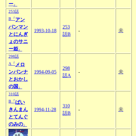
ー
』
253話
B『
アン
パンマン
253
1993-10-18
-
未
とにんぎ
話B
ょのサニ
ー姫
』
298話
A『
メロ
298
ンパンナ
1994-09-05
-
未
話A
とおかし
の国
』
310話
B『
ばい
310
きんまん
1994-11-28
-
未
話B
とてんぐ
のみの
』