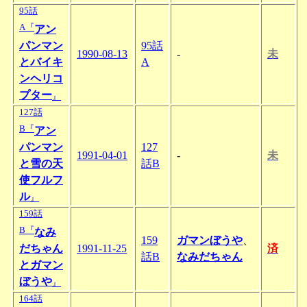
95話
A『
アン
パンマン
95話
1990-08-13
-
未
とバイキ
A
ンヘリコ
プター
』
127話
B『
アン
パンマン
127
1991-04-01
-
未
と雪の天
話B
使フルフ
ル
』
159話
B『
なみ
159
ガマンぼうや
、
だちゃん
1991-11-25
済
話B
なみだちゃん
とガマン
ぼうや
』
164話