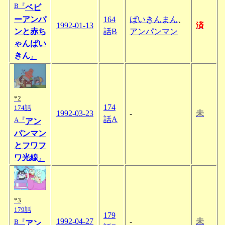
B『
ベビ
ーアンパ
164
ばいきんまん
、
1992-01-13
済
ンと赤ち
話B
アンパンマン
ゃんばい
きん
』
*2
174
174話
1992-03-23
-
未
話A
A『
アン
パンマン
とフワフ
ワ光線
』
*3
179話
179
1992-04-27
-
未
B『
アン