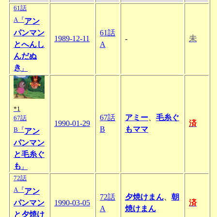
61話
A『
アン
パンマン
61話
1989-12-11
-
未
とへんし
A
んだぬ
き
』
*1
67話
アミー
、
毛糸ぐ
67話
1990-01-29
済
B
もママ
B『
アン
パンマン
と毛糸ぐ
も
』
72話
A『
アン
72話
夕焼けまん
、
朝
パンマン
1990-03-05
済
A
焼けまん
と夕焼け