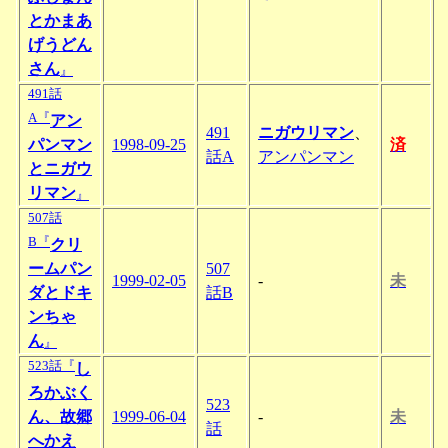
とかまあ
げうどん
さん
』
491話
A『
アン
491
ニガウリマン
、
パンマン
1998-09-25
済
話A
アンパンマン
とニガウ
リマン
』
507話
B『
クリ
ームパン
507
1999-02-05
-
未
ダとドキ
話B
ンちゃ
ん
』
523話『
し
ろかぶく
523
ん、故郷
1999-06-04
-
未
話
へかえ