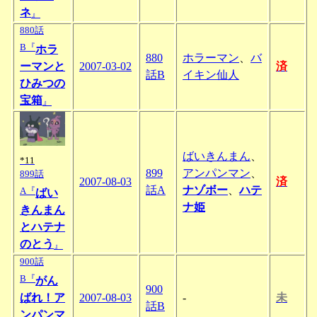
ネ
』
880話
B『
ホラ
880
ホラーマン
、
バ
ーマンと
2007-03-02
済
話B
イキン仙人
ひみつの
宝箱
』
ばいきんまん
、
*11
899
アンパンマン
、
899話
2007-08-03
済
話A
ナゾボー
、
ハテ
A『
ばい
ナ姫
きんまん
とハテナ
のとう
』
900話
B『
がん
900
ばれ！ア
2007-08-03
-
未
話B
ンパンマ