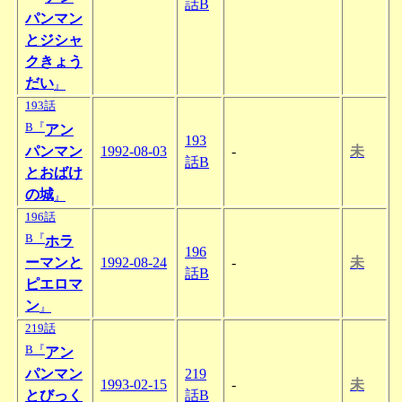
話B
パンマン
とジシャ
クきょう
だい
』
193話
B『
アン
193
パンマン
1992-08-03
-
未
話B
とおばけ
の城
』
196話
B『
ホラ
196
ーマンと
1992-08-24
-
未
話B
ピエロマ
ン
』
219話
B『
アン
パンマン
219
1993-02-15
-
未
とびっく
話B