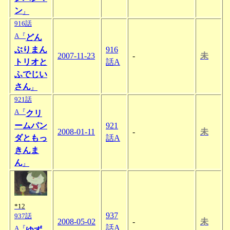
ン
』
916話
A『
どん
ぶりまん
916
2007-11-23
-
未
トリオと
話A
ふでじい
さん
』
921話
A『
クリ
ームパン
921
2008-01-11
-
未
ダともっ
話A
きんま
ん
』
*12
937
937話
2008-05-02
-
未
話A
A『
ゆず