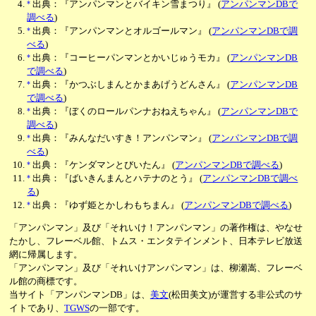
*
出典：『アンパンマンとバイキン雪まつり』
(
アンパンマンDBで
調べる
)
*
出典：『アンパンマンとオルゴールマン』
(
アンパンマンDBで調
べる
)
*
出典：『コーヒーパンマンとかいじゅうモカ』
(
アンパンマンDB
で調べる
)
*
出典：『かつぶしまんとかまあげうどんさん』
(
アンパンマンDB
で調べる
)
*
出典：『ぼくのロールパンナおねえちゃん』
(
アンパンマンDBで
調べる
)
*
出典：『みんなだいすき！アンパンマン』
(
アンパンマンDBで調
べる
)
*
出典：『ケンダマンとびいたん』
(
アンパンマンDBで調べる
)
*
出典：『ばいきんまんとハテナのとう』
(
アンパンマンDBで調べ
る
)
*
出典：『ゆず姫とかしわもちまん』
(
アンパンマンDBで調べる
)
「アンパンマン」及び「それいけ！アンパンマン」の著作権は、やなせ
たかし、フレーベル館、トムス・エンタテインメント、日本テレビ放送
網に帰属します。
「アンパンマン」及び「それいけアンパンマン」は、柳瀬嵩、フレーベ
ル館の商標です。
当サイト「アンパンマンDB」は、
美文
(松田美文)が運営する非公式のサ
イトであり、
TGWS
の一部です。