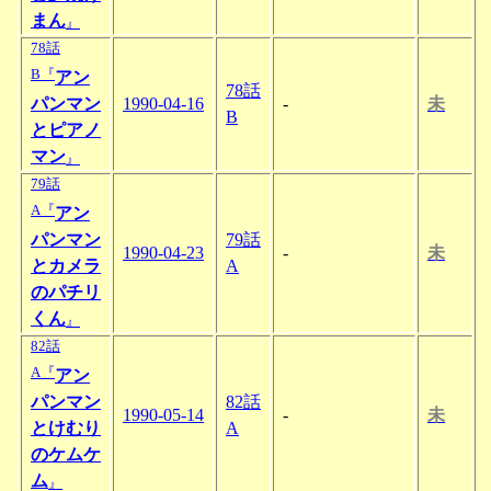
まん
』
78話
B『
アン
78話
パンマン
1990-04-16
-
未
B
とピアノ
マン
』
79話
A『
アン
パンマン
79話
1990-04-23
-
未
とカメラ
A
のパチリ
くん
』
82話
A『
アン
パンマン
82話
1990-05-14
-
未
とけむり
A
のケムケ
ム
』