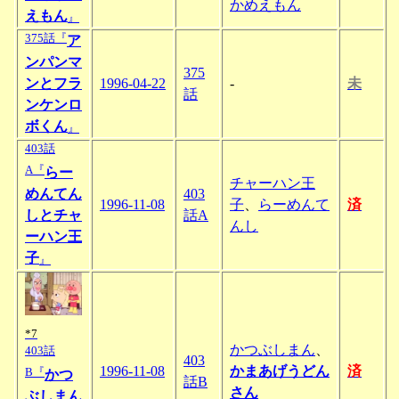
かめえもん
えもん
』
375話『
ア
ンパンマ
375
ンとフラ
1996-04-22
-
未
話
ンケンロ
ボくん
』
403話
A『
らー
チャーハン王
めんてん
403
1996-11-08
子
、
らーめんて
済
しとチャ
話A
んし
ーハン王
子
』
*7
かつぶしまん
、
403話
403
1996-11-08
かまあげうどん
済
B『
かつ
話B
さん
ぶしまん