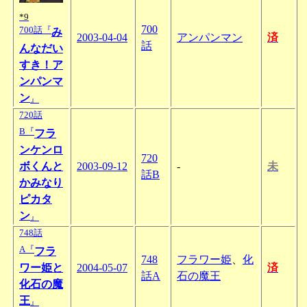
*9
700
700話『
み
2003-04-04
アンパンマン
済
話
んなだい
すき！ア
ンパンマ
ン
』
720話
B『
フラ
ンケンロ
720
ボくんと
2003-09-12
-
未
話B
かみなり
ピカタ
ン
』
748話
A『
フラ
748
フラワー姫
、
化
ワー姫と
2004-05-07
済
話A
石の魔王
化石の魔
王
』