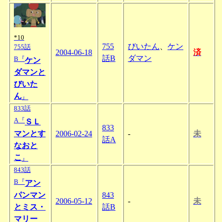
*10
755
びいたん
、
ケン
755話
2004-06-18
済
話B
ダマン
B『
ケン
ダマンと
びいた
ん
』
833話
A『
ＳＬ
833
マンとす
2006-02-24
-
未
話A
なおと
こ
』
843話
B『
アン
パンマン
843
2006-05-12
-
未
とミス・
話B
マリー