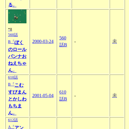
る
』
*8
560話
560
2000-03-24
-
未
B『
ぼく
話B
のロール
パンナお
ねえちゃ
ん
』
610話
B『
こむ
すびまん
610
2001-05-04
-
未
とかしわ
話B
もちま
ん
』
612話
A『
アン