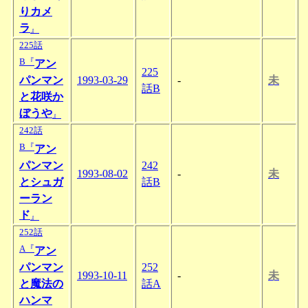
りカメ
ラ
』
225話
B『
アン
225
パンマン
1993-03-29
-
未
話B
と花咲か
ぼうや
』
242話
B『
アン
パンマン
242
1993-08-02
-
未
とシュガ
話B
ーラン
ド
』
252話
A『
アン
パンマン
252
1993-10-11
-
未
と魔法の
話A
ハンマ