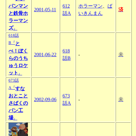
パンマン
612
ホラーマン
、
ば
2001-05-11
済
と鉄骨ホ
話A
いきんまん
ラーマン
ズ
』
618話
B『
と
べ！ぼく
618
2001-06-22
-
未
らのうち
話B
ゅうロケ
ット
』
673話
A『
すな
おとこと
673
2002-09-06
-
未
さばくの
話A
パン工
場
』