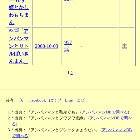
姫とかし
わもちま
ん
』
957話『
ア
ンパンマ
957
ンとリト
2008-10-03
-
未
話
ルばいき
んまん
』
1|
2
共有
𝕏
Facebook
はてブ
Line
コピー
*
出典：『アンパンマンと毛糸ぐも』
(
アンパンマンDBで調べる
)
*
出典：『アンパンマンとフワフワ光線』
(
アンパンマンDBで調べ
る
)
*
出典：『アンパンマンとジシャクきょうだい』
(
アンパンマンDB
で調べる
)